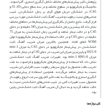
پژوهش تاثیر پیش‌تیمارهای مختلف شامل آبگیری اسمزی، آلتراسوند،
بلانچینگ و مایکروویو در سطوح مختلف و در سه سطح دمایی (45، 55 و
C°65) در خشک‌کن جریان هوای گرم، بر زمان خشک‌کردن، شیب
منحنی‌های نسبت رطوبت و ضریب آهنگ ثابت خشک‌شدن مورد بررسی
قرار گرفت. نتایج حاصل از بکارگیری این پیش‌تیمارها در دماهای مختلف
نشان داد که بیشترین زمان خشک‌شدن به میزان 345 دقیقه و در دمای
C°45 و در حالت تیمار شاهد و کمترین زمان خشک‌شدن به میزان 75
دقیقه در دمای C°65 و در حالت استفاده از پیش‌تیمار مایکروویو با توان
W360 اتفاق افتاد. همچنین بالاترین میزان ضریب آهنگ ثابت
خشک‌شدن در پیش‌تیمار مایکروویو در دمای C°65 به میزان min-1
1021/0 و پایین‌ترین میزان این ضریب در دمای C°45 و در تیمار شاهد به
میزان min-1 0091/0 بود. تغییرات ضریب آهنگ ثابت خشک‌شدن
نشان داد که استفاده از پیش‌تیمارهای مایکروویو و فراصوت به علت
تخریب بافت محصول و خروج سریعتر رطوبت سبب افزایش این ضریب
نسبت به تیمار شاهد می‌گردند. همچنین استفاده از پیش‌تیمارهای
آبگیری اسمزی و بلانچینگ به علت تاثیر کم روی سرعت خروج رطوبت از
محصول سبب تغییرات کمی در شیب منحنی‌های خشک‌شدن نسبت به
حالت شاهد گردید و به دنبال آن ضریب آهنگ ثابت خشک‌شدن پایین
بود.
کلیدواژه‌ها