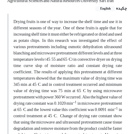
Agricultural Sciences and Natural Resources University, Sari, Iran
چکیده
English
Drying fruits is one of way to increase the shelf time and use it in
different seasons of the year. One of these fruits is apple that for
increasing shelf time it must either be refrigerated or dried and used
as potato chips. In this research was investigated the effect of
various pretreatments including osmotic dehydration, ultrasound,
blanching and microwave pretreatment different levels and at three
temperature levels (45, 55 and 65 °C) in convective dryer on drying
time, curve slop of moisture ratio and constant drying rate
coefficient. The results of applying this pretreatment at different
temperatures showed that the maximum value of drying time was
345 min at 45 °C and in control treatment occurred and minimum
value of drying time was 75 min at 65 °C by using microwave
pretreatment with power 360 W occurred. Also the highest value of
-1
drying rate constant was 0.1020 min
in microwave pretreatment
-1
at 65 °C and the lowest value this coefficient was 0.0091 min
in
control treatment at 45 °C. Change of drying rate constant show
that using the microwave and ultrasound pretreatment cause tissue
degradation and remove moisture from the product could be faster