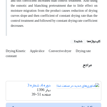
and this coefficient increased than control treatment. Also using
the osmotic and blanching pretreatment due to little effect on
moisture migration from the product causes reduction of drying
curves slope and then coefficient of constant drying rate than the
control treatment and followed by constant drying rate coefficient
decreases.
کلیدواژه‌ها
English
Drying Kinetic
Apple slice
Convective dryer
Drying rate
constant
مراجع
دوره 4، شماره 3
بهار 1396
صفحه
39-51