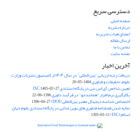
دسترسی سریع
صفحه اصلی
درباره نشریه
اعضای هیات تحریریه
ارسال مقاله
تماس با ما
نقشه سایت
آخرین اخبار
دریافت رتبه ارزیابی "بین المللی" در سال ۱۴۰۴ از کمیسیون نشریات وزارت
علوم، تحقیقات و فناوری
1404-05-20
تعیین شاخص آی اس سی در پایگاه استنادی ISC
1405-02-27
بکارگیری نرم افزار "همانندجو" در فرآیند داوری
1396-06-22
اختصاص شناسه دیجیتال معتبر بین‌المللی (DOI)
1396-04-27
نمایه شدن فصلنامه فناوری های نوین غذایی در پایگاه استنادی علوم جهان
اسلام (ISC)
1395-03-11
is licensed under a
Creative
Innovative Food Technologies (IFT)