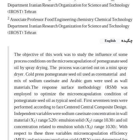
Department, Iranian Research Organization for Science and Technology
(IROST), Tehran
2
Associate Professor, Food Engineering chemistry, Chemical Technology
Department, Iranian Research Organization for Science and Technology
(IROST), Tehran
چکیده
English
The objective of this work was to study the influence of some
process conditions on the microencapsulation of pomegranate seed
oil by spray drying. The process was carried out on a mini spray
dryer. Cold press pomegranate seed oil used as corematerial and
mix of sodium caseinate and Arabic gum were used as wall
materials.The response surface methodology (RSM) was
employed to optimize the microencapsulation condition of
pomegranate seed oil as typical seed oil. First seventeen tests were
performed, according to face Centered Central Composite Design.
Independent variables were sodium caseinate concentration in wall
material (X
), range 5–20%, emulsion solid (X
), range 10–30% and oil
1
2
concentration related to emulsion solids (X
), range 10–30%. With
3
respect to these three variables microencapsulation efficiency
(MEE) and microencapsulation yield (MEY) were determined for