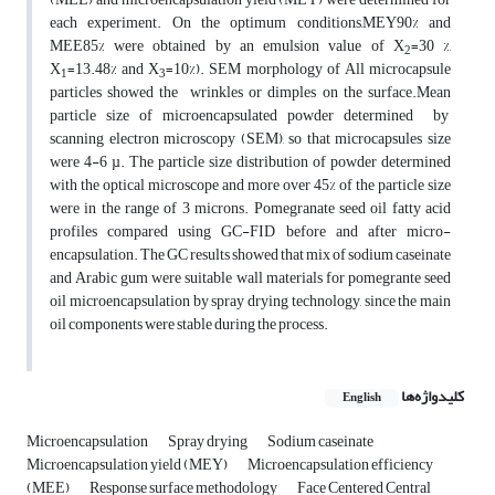
each experiment. On the optimum conditions,MEY90% and
MEE85% were obtained by an emulsion value of X
=30 %,
2
X
=13.48% and X
=10%). SEM morphology of All microcapsule
1
3
particles showed the wrinkles or dimples on the surface.Mean
particle size of microencapsulated powder determined by
scanning electron microscopy (SEM), so that microcapsules size
were 4-6 µ. The particle size distribution of powder determined
with the optical microscope and more over 45% of the particle size
were in the range of 3 microns. Pomegranate seed oil fatty acid
profiles compared using GC-FID before and after micro-
encapsulation. The GC results showed that mix of sodium caseinate
and Arabic gum were suitable wall materials for pomegrante seed
oil microencapsulation by spray drying technology, since the main
oil components were stable during the process.
کلیدواژه‌ها
English
Microencapsulation
Spray drying
Sodium caseinate
Microencapsulation yield (MEY)
Microencapsulation efficiency
(MEE)
Response surface methodology
Face Centered Central