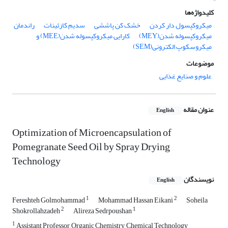
کلیدواژه‌ها
میکروکپسول دار کردن
خشک کن پاششی
سدیم کازئینات
راندمان
میکروکپسوله شدن(MEY)
کارایی میکروکپسوله شدن(MEE) و
میکروسکوپ الکترونی(SEM)
موضوعات
علوم و صنایع غذایی
عنوان مقاله
English
Optimization of Microencapsulation of
Pomegranate Seed Oil by Spray Drying
Technology
نویسندگان
English
1
2
Fereshteh Golmohammad
Mohammad Hassan Eikani
Soheila
2
1
Shokrollahzadeh
Alireza Sedrpoushan
1
Assistant Professor, Organic Chemistry, Chemical Technology