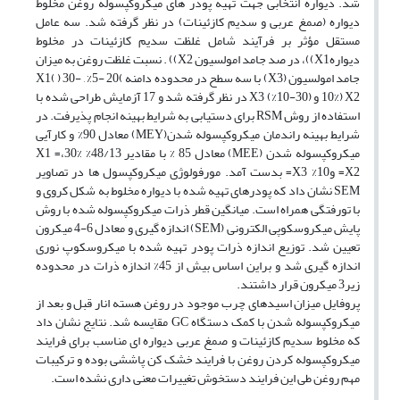
شد. دیواره انتخابی جهت تهیه پودر های میکروکپسوله روغن مخلوط
دیواره (صمغ عربی و سدیم کازئینات) در نظر گرفته شد. سه عامل
مستقل مؤثر بر فرآیند شامل غلظت سدیم کازئینات در مخلوط
دیوارهX1))، در صد جامد امولسیون X2)) . نسبت غلظت روغن به میزان
جامد امولسیون (X3) با سه سطح در محدوده دامنه )20 -5% , X1( ) 30-
10%) X2 و (30-10%) X3 در نظر گرفته شد و 17 آزمایش طراحی شده با
استفاده از روش RSM برای دستیابی به شرایط بهینه انجام پذیرفت. در
شرایط بهینه راندمان میکروکپسوله شدن(MEY) معادل 90% و کارآیی
میکروکپسوله شدن (MEE) معادل 85 % با مقادیر 48/13% X1 =،30%
X2= و10% X3= بدست آمد. مورفولوژی میکروکپسول ها در تصاویر
SEM نشان داد که پودرهای تهیه شده با دیواره مخلوط به شکل کروی و
با تورفتگی همراه است. میانگین قطر ذرات میکروکپسوله شده با روش
پایش میکروسکوپی الکترونی (SEM) اندازه گیری و معادل 6-4 میکرون
تعیین شد. توزیع اندازه ذرات پودر تهیه شده با میکروسکوپ نوری
اندازه گیری شد و براین اساس بیش از 45% اندازه ذرات در محدوده
زیر3 میکرون قرار داشتند.
پروفایل میزان اسیدهای چرب موجود در روغن هسته انار قبل و بعد از
میکروکپسوله شدن با کمک دستگاه GC مقایسه شد. نتایج نشان داد
که مخلوط سدیم کازئینات و صمغ عربی دیواره ای مناسب برای فرایند
میکروکپسوله کردن روغن با فرایند خشک کن پاششی بوده و ترکیبات
مهم روغن طی این فرایند دستخوش تغییرات معنی داری نشده است.