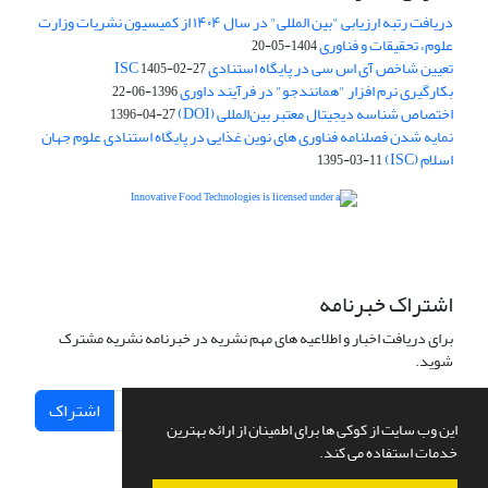
دریافت رتبه ارزیابی "بین المللی" در سال ۱۴۰۴ از کمیسیون نشریات وزارت
علوم، تحقیقات و فناوری
1404-05-20
تعیین شاخص آی اس سی در پایگاه استنادی ISC
1405-02-27
بکارگیری نرم افزار "همانندجو" در فرآیند داوری
1396-06-22
اختصاص شناسه دیجیتال معتبر بین‌المللی (DOI)
1396-04-27
نمایه شدن فصلنامه فناوری های نوین غذایی در پایگاه استنادی علوم جهان
اسلام (ISC)
1395-03-11
is licensed under a
Creative
Innovative Food Technologies (IFT)
Commons Attribution 4.0 International License
اشتراک خبرنامه
برای دریافت اخبار و اطلاعیه های مهم نشریه در خبرنامه نشریه مشترک
شوید.
اشتراک
این وب سایت از کوکی ها برای اطمینان از ارائه بهترین
خدمات استفاده می کند.