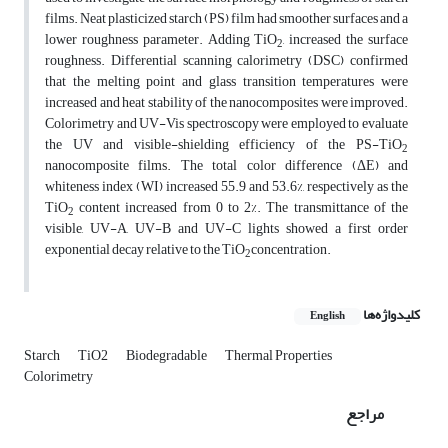
films. Neat plasticized starch (PS) film had smoother surfaces and a
lower roughness parameter. Adding TiO
, increased the surface
2
roughness. Differential scanning calorimetry (DSC) confirmed
that the melting point and glass transition temperatures were
increased and heat stability of the nanocomposites were improved.
Colorimetry and UV-Vis spectroscopy were employed to evaluate
the UV and visible-shielding efficiency of the PS-TiO
2
nanocomposite films. The total color difference (ΔE) and
whiteness index (WI) increased 55.9 and 53.6%, respectively as the
TiO
content increased from 0 to 2%. The transmittance of the
2
visible, UV-A, UV-B and UV-C lights showed a first order
exponential decay relative to the TiO
concentration.
2
کلیدواژه‌ها
English
Starch
TiO2
Biodegradable
Thermal Properties
Colorimetry
مراجع