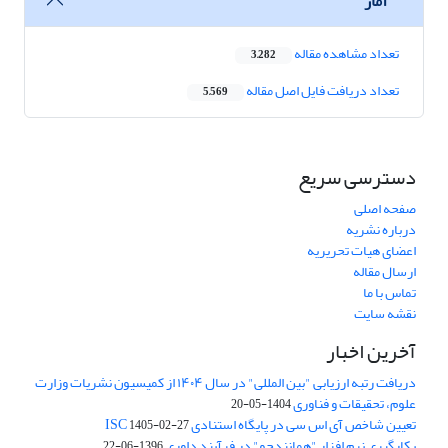
آمار
تعداد مشاهده مقاله
3,282
تعداد دریافت فایل اصل مقاله
5,569
دسترسی سریع
صفحه اصلی
درباره نشریه
اعضای هیات تحریریه
ارسال مقاله
تماس با ما
نقشه سایت
آخرین اخبار
دریافت رتبه ارزیابی "بین المللی" در سال ۱۴۰۴ از کمیسیون نشریات وزارت
علوم، تحقیقات و فناوری
1404-05-20
تعیین شاخص آی اس سی در پایگاه استنادی ISC
1405-02-27
بکارگیری نرم افزار "همانندجو" در فرآیند داوری
1396-06-22