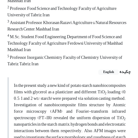
Mashhad, Iran
2
Professor, Food Science and Technology, Faculty of Agriculture,
University of Tabriz, Iran
3
Assistant Professor, Khorasan Razavi Agriculture & Natural Resources
Research Center, Mashhad, Iran
4
M.Sc. Student, Food Engineering, Department of Food Science and
Technology, Faculty of Agriculture, Ferdowsi University of Mashhad,
Mashhad, Iran
5
Professor, Inorganic Chemistry, Faculty of Chemistry, University of
Tabriz, Tabriz, Iran
چکیده
English
In the present study, a new kind of potato starch nanobiocomposites
films with glycerol as a plasticizer and different TiO
loading (0,
2
0.5, 1 and 2 wt% starch) were prepared via solution casting method.
Investigation of nanobiocomposite films structure by Atomic
force microscopy (AFM) and Fourier-transform infrared
spectroscopy (FT-IR) revealed the uniform dispersion of TiO
2
nanoparticles in the starch matrix, hydrogen bonds and electrostatic
interactions between them, respectively. Also, AFM images were
used to investigate the surface morphology and roughness of starch