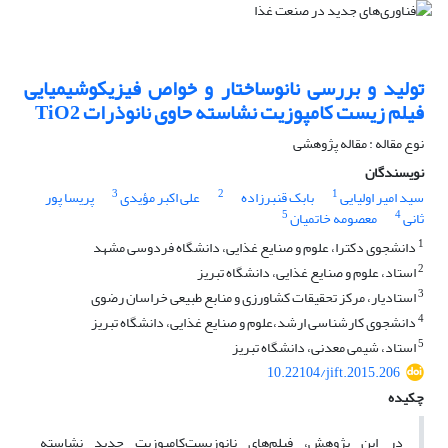
تولید و بررسی نانوساختار و خواص فیزیکوشیمیایی
فیلم زیست کامپوزیت نشاسته حاوی نانوذرات TiO2
نوع مقاله : مقاله پژوهشی
نویسندگان
3
2
1
سید امیر اولیایی
بابک قنبرزاده
علی اکبر مؤیدی
پریسا پور
5
4
ثانی
معصومه خاتمیان
1
دانشجوی دکترا، علوم و صنایع غذایی، دانشگاه فردوسی مشهد
2
استاد، علوم و صنایع غذایی، دانشگاه تبریز
3
استادیار، مرکز تحقیقات کشاورزی و منابع طبیعی خراسان رضوی
4
دانشجوی کارشناسی ارشد،علوم و صنایع غذایی، دانشگاه تبریز
5
استاد، شیمی معدنی، دانشگاه تبریز
10.22104/jift.2015.206
چکیده
در این پژوهش، فیلم‌های نانوزیست‌کامپوزیت جدید نشاسته