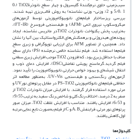
سیب‌زمینی حاوی نرم‌کنندۀ گلیسرول و چهار سطح نانوذرۀTiO2 (0،
5/0، 1 و 2% وزنی- وزنی نشاسته) به روش قالب‌ریزی تهیه شدند.
بررسی ریزساختار فیلم‌های نانوبیوکامپوزیتی توسط آزمون‌های
میکروسکوپ نیروی اتمی (AFM) و طیف‌سنجی‌ فروسرخ (FT-IR)،
به‌ترتیب پخش یکنواخت نانوذرات TiO2در ماتریس نشاسته، ایجاد
پیوندهای هیدروژنی و برهمکنش‌های الکترواستاتیک بین آنها را نشان
داد. همچنین، از تصاویر AFM برای ارزیابی توپوگرافی و زبری سطح
فیلم‌ها استفاده شد. فیلم نشاسته خالص نرم‌شده (PS) دارای سطح
صاف با حداقل زبری بود، که افزودن TiO2 موجب افزایش زبری سطحی
فیلم ‌گردید.گرماسنج پویشی تفاضلی(DSC)، افزایش دمای ذوب و
انتقال شیشه‌ای و بهبود خواص حرارتی نانوبیوکامپوزیت را تأیید نمود.
آزمون‌های رنگ‌سنجی و طیف‌سنجی UV-Vis، به‌منظور مطالعه اثر
حفاظتی فیلم‌های نانوکامپوزیتی PS-TiO2 در مقابل پرتو‌های نورUV و
مرئی مورد استفاده قرار گرفتند. با افزایش میزان نانوذرات TiO2 از
صفر به 2 درصد، اختلاف رنگ کلی و شاخص رنگ سفید به ‌ترتیب 9/55%
و 6/53% افزایش یافتند. متناسب با افزایش غلظت TiO2، میزان عبور
پرتوهای نور مرئی، فرابنفش A، B و C از فیلم به‌صورت تابع نمایی مرتبه
اول کاهش ‌یافتند.
کلیدواژه‌ها
نشاسته
TiO2
زیست تخریب پذیر
خواص حرارتی
رنگ سنجی