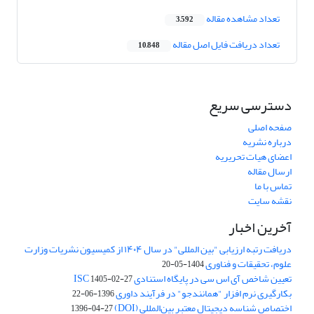
تعداد مشاهده مقاله
3,592
تعداد دریافت فایل اصل مقاله
10,848
دسترسی سریع
صفحه اصلی
درباره نشریه
اعضای هیات تحریریه
ارسال مقاله
تماس با ما
نقشه سایت
آخرین اخبار
دریافت رتبه ارزیابی "بین المللی" در سال ۱۴۰۴ از کمیسیون نشریات وزارت
علوم، تحقیقات و فناوری
1404-05-20
تعیین شاخص آی اس سی در پایگاه استنادی ISC
1405-02-27
بکارگیری نرم افزار "همانندجو" در فرآیند داوری
1396-06-22
اختصاص شناسه دیجیتال معتبر بین‌المللی (DOI)
1396-04-27