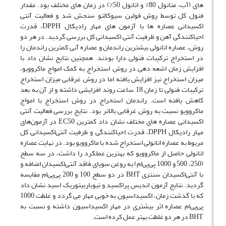
های (آب، متانول 80٪ و اتانول 50٪) در زمان های مختلف بود. مقدار
فنول کل توسط روش فولین سیوکالتو سنجش شد و فعالیت آنتی
اکسیدانی عصاره ها با آزمون های مهار رادیکال DPPH، قدرت
احیاکنندگی آهن و ظرفیت آنتی اکسیدانی کل بررسی گردید. در هر دو
روش، عصاره اتانولی بیشترین راندمان و عصاره آبی کمترین راندمان را
در استخراج ترکیبات فنولی دارا بودند. همچنین نتایج نشان داد با
افزایش زمان اشعه دهی در روش استخراج به کمک امواج ماکروویو،
میزان استخراج نیز افزایش یافته اما در روش غرقابی میزان استخراج
ترکیبات فنولی تا زمان 18 ساعت روند افزایشی داشته و از آن به بعد
کاهش یافته است. راندمان استخراج در روش استخراج با امواج
ماکروویو نسبت به روش غرقابی بالاتر بود. نتایج بررسی فعالیت آنتی
اکسیدانی عصاره های مختلف نشان داد کمترین EC50 در آزمون‌های
مهار رادیکال DPPH، قدرت احیاکنندگی و ظرفیت آنتی‌اکسیدانی کل
مربوط به عصاره اتانولی استخراج شده با ماکروویو بود. در نهایت عصاره
اتانولی حاصل از ماکروویو که بهترین عملکرد را داشت، در سه سطح
(250، 500 و 1000 پی‌پی‌ام) به روغن سویای فاقد آنتی‌اکسیدان اضافه و
با آنتی‌اکسیدان سنتزی BHT در دو سطح 100 و 200 پی‌پی‌ام مقایسه
گردید. نتایج آزمون اندیس پراکسید و تیوباربیتوریک اسید نشان داد
که با گذشت زمان، اکسیداسیون به خوبی مهار می گردد و غلظت 1000
پی‌پی‌ام عصاره اثر بیشتری در مهار اکسیداسیون داشته و نسبت به
BHT در هر دو غلظت بهتر عمل کرده است.