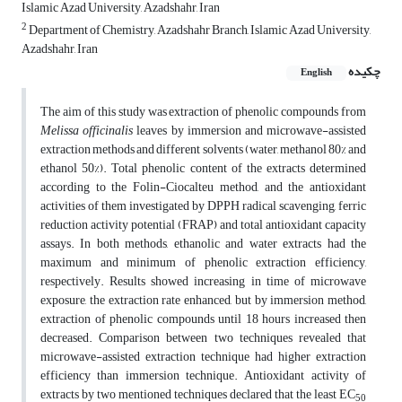
Islamic Azad University, Azadshahr, Iran
2
Department of Chemistry, Azadshahr Branch, Islamic Azad University,
Azadshahr, Iran
چکیده
English
The aim of this study was extraction of phenolic compounds from
Melissa
officinalis
leaves by immersion and microwave-assisted
extraction methods and different solvents (water, methanol 80% and
ethanol 50%). Total phenolic content of the extracts determined
according to the Folin-Ciocalteu method, and the antioxidant
activities of them investigated by DPPH radical scavenging, ferric
reduction activity potential (FRAP) and total antioxidant capacity
assays. In both methods, ethanolic and water extracts had the
maximum and minimum of phenolic extraction efficiency,
respectively. Results showed increasing in time of microwave
exposure, the extraction rate enhanced, but by immersion method,
extraction of phenolic compounds until 18 hours increased then
decreased. Comparison between two techniques revealed that
microwave-assisted extraction technique had higher extraction
efficiency than immersion technique. Antioxidant activity of
extracts by two mentioned techniques declared that the least EC
50