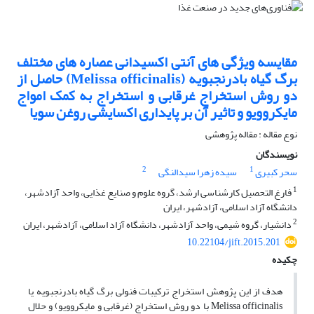
مقایسه ویژگی های آنتی اکسیدانی عصاره های مختلف
برگ گیاه بادرنجبویه (Melissa officinalis) حاصل از
دو روش استخراج غرقابی و استخراج به کمک امواج
مایکروویو و تاثیر آن بر پایداری اکسایشی روغن سویا
نوع مقاله : مقاله پژوهشی
نویسندگان
2
1
سحر کبیری
سیده زهرا سیدالنگی
1
فارغ التحصیل کارشناسی ارشد، گروه علوم و صنایع غذایی، واحد آزادشهر،
دانشگاه آزاد اسلامی، آزادشهر، ایران
2
دانشیار، گروه شیمی، واحد آزادشهر، دانشگاه آزاد اسلامی، آزادشهر، ایران
10.22104/jift.2015.201
چکیده
هدف از این پژوهش استخراج ترکیبات فنولی برگ گیاه بادرنجبویه یا
Melissa officinalis با دو روش استخراج (غرقابی و مایکروویو) و حلال