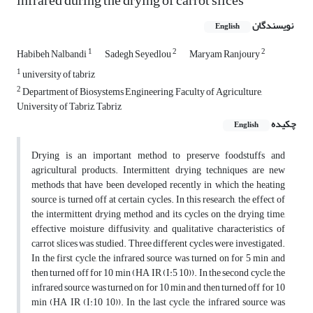
infrared during the drying of carrot slices
نویسندگان
English
1
2
2
Habibeh Nalbandi
Sadegh Seyedlou
Maryam Ranjoury
1
university of tabriz
2
Department of Biosystems Engineering, Faculty of Agriculture,
University of Tabriz, Tabriz
چکیده
English
Drying is an important method to preserve foodstuffs and
agricultural products. Intermittent drying techniques are new
methods that have been developed recently in which the heating
source is turned off at certain cycles. In this research, the effect of
the intermittent drying method and its cycles on the drying time,
effective moisture diffusivity, and qualitative characteristics of
carrot slices was studied. Three different cycles were investigated.
In the first cycle, the infrared source was turned on for 5 min and
then turned off for 10 min (HA IR (I:5 10)). In the second cycle, the
infrared source was turned on for 10 min and then turned off for 10
min (HA IR (I:10 10)). In the last cycle, the infrared source was