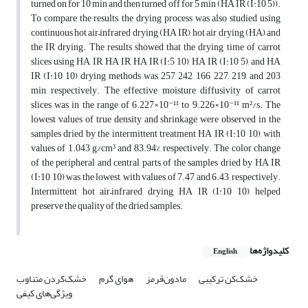
turned on for 10 min and then turned off for 5 min (HA IR (I:10 5)).
To compare the results, the drying process was also studied using
continuous hot air–infrared drying (HA IR), hot air drying (HA) and
the IR drying. The results showed that the drying time of carrot
slices using HA, IR, HA IR, HA IR (I:5 10), HA IR (I:10 5), and HA
IR (I:10 10) drying methods was 257, 242, 166, 227, 219, and 203
min, respectively. The effective moisture diffusivity of carrot
slices was in the range of 6.227×10⁻¹¹ to 9.226×10⁻¹¹ m²/s. The
lowest values of true density and shrinkage were observed in the
samples dried by the intermittent treatment HA IR (I:10 10), with
values of 1.043 g/cm³ and 83.94%, respectively. The color change
of the peripheral and central parts of the samples dried by HA IR
(I:10 10) was the lowest, with values of 7.47 and 6.43, respectively.
Intermittent hot air–infrared drying, HA IR (I:10 10), helped
preserve the quality of the dried samples.
کلیدواژه‌ها
English
خشک‌کن ترکیبی
مادون‌قرمز
هوای گرم
خشک‌کردن متناوب
ویژگی‌های کیفی