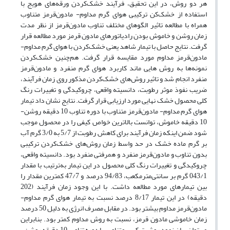
هر دو روش، در این تحقیق، فرآیند خشک‌کردن ورقه‌های هویج با
استفاده از خشک‌کن ترکیبی هوای گرم مداوم- مادون‌قرمز متناوب
همراه با مطالعه تاثیر الگوهای مختلف تناوب مادون‌قرمز از نظر مدت
زمان روشن و خاموش بودن رادیاتورهای مادون قرمز مورد مطالعه قرار
گرفت. نتایج حاصل با تیمار شاهد یعنی خشک‌کردن با هوای گرم مداوم-
مادون‌قرمز مداوم مورد مقایسه قرار گرفت. هم‌چنین خشک‌کردن
نمونه‌ها به روش هایی ماند کاربرد هوای گرم منفرد و مادون‌قرمز
منفرد انجام شد و تاثیر روش‌های خشک‌کردن مذکور روی زمان فرآیند،
ضریب نفوذ موثر رطوبت، دانسیته واقعی، چروکیدگی و تغییرات رنگ
کلی محصول خشک نهایی مورد ارزیابی قرار گرفت. نتایج نشان داد تیمار
هوای گرم مداوم- مادون‌قرمز متناوب با دوره تناوب 10 دقیقه روشن-
10 دقیقه خاموش، توانست بالاترین خواص کیفی را در محصول موجب
شود ضمن اینکه زمان فرآیند برای کاهش رطوبت از 5/7 به 3/0 گرم آب
بر گرم ماده خشک در حد واسط زمان روش‌های خشک‌کردن ترکیبی
بدون تناوب و مادون‌قرمز منفرد و همرفتی منفرد بود. دانسیته واقعی،
چروکیدگی و تغییرات رنگ کلی محصول در این تیمار به‌ترتیب با مقدار
043/1 ‌گرم بر سانتی‌متر‌مکعب، 94/83 درصد و 47/7 کمترین مقدار را
بین تیمارهای مورد مطالعه داشت. با این وجود زمان فرآیند (202
دقیقه) در این تیمار 8/17 درصد نسبت به تیمار هوای گرم مداوم-
مادون‌قرمز مداوم بیشتر بود. در مقابل مصرف انرژی به دلیل 50 درصد
زمان خاموشی مادون قرمز، نسبت به روش مداوم کمتر بود. بنابراین
می‌توان بیان نمود روش ترکیبی متناوب با دوره تناوب 10 دقیقه روشن-