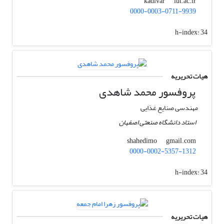
iut.ac.ir
kadivar
0000-0003-0711-9939
h-index:
34
هیات تحریریه
پروفسور محمد شاهدی
مهندسی صنایع غذایی
استاد دانشگاه صنعتی اصفهان
gmail.com
shahedimo
0000-0002-5357-1312
h-index:
34
هیات تحریریه