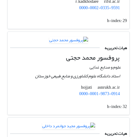
rifst.ac.ir
r.kadkhodaee
0000-0002-0335-9591
h-index:
29
هیات تحریریه
پروفسور محمد حجتی
علوم و صنایع غذایی
استاد دانشگاه علوم کشاورزی و منابع طبیعی خوزستان
asnrukh.ac.ir
hojjati
0000-0001-9873-0914
h-index:
32
هیات تحریریه