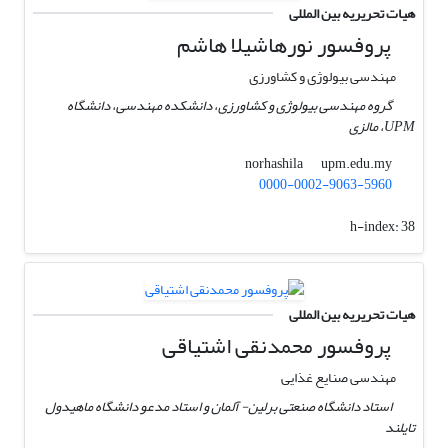
هیات تحریریه بین المللی
پروفسور نورهاشیلا هاشم
مهندسی بیولوژی و کشاورزی
گروه مهندسی بیولوژی و کشاورزی، دانشکده مهندسی، دانشگاه
UPM، مالزی
upm.edu.my
norhashila
0000-0002-9063-5960
h-index:
38
هیات تحریریه بین المللی
پروفسور محمدنقی اشتیاقی
مهندسی صنایع غذایی
استاد دانشگاه صنعتی برلین- آلمان و استاد مدعو دانشگاه ماهیدول
تایلند