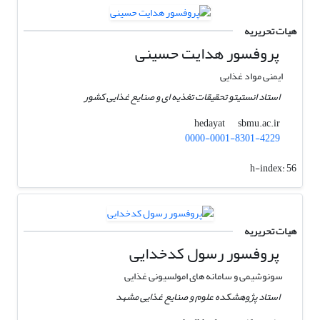
هیات تحریریه
پروفسور هدایت حسینی
ایمنی مواد غذایی
استاد انستیتو تحقیقات تغذیه ای و صنایع غذایی کشور
sbmu.ac.ir
hedayat
0000-0001-8301-4229
h-index:
56
هیات تحریریه
پروفسور رسول کدخدایی
سونوشیمی و سامانه های امولسیونی غذایی
استاد پژوهشکده علوم و صنایع غذایی مشهد