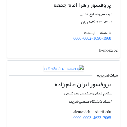
پروفسور زهرا امام جمعه
مهندسی صنایع غذایی
استاد دانشگاه تهران
ut.ac.ir
emamj
0000-0002-1690-1968
h-index:
62
هیات تحریریه
پروفسور ایران عالم زاده
صنایع غذایی، مهندسی بیوشیمی
استاد دانشگاه صنعتی شریف
sharif.edu
alemzadeh
0000-0003-4623-7065