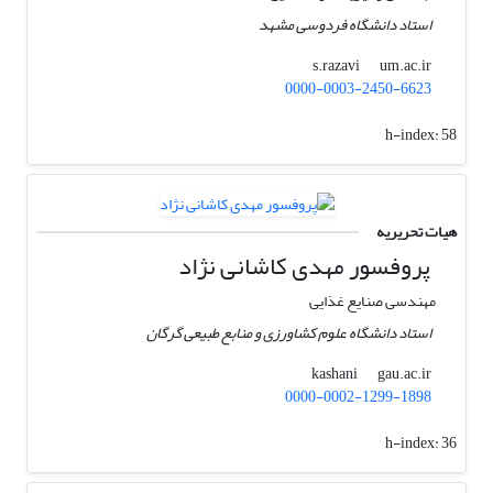
استاد دانشگاه فردوسی مشهد
um.ac.ir
s.razavi
0000-0003-2450-6623
h-index:
58
هیات تحریریه
پروفسور مهدی کاشانی نژاد
مهندسی صنایع غذایی
استاد دانشگاه علوم کشاورزی و منابع طبیعی گرگان
gau.ac.ir
kashani
0000-0002-1299-1898
h-index:
36