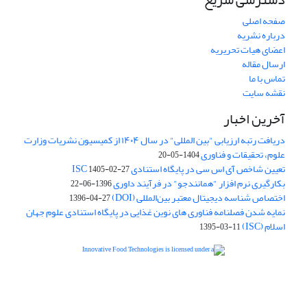
صفحه اصلی
درباره نشریه
اعضای هیات تحریریه
ارسال مقاله
تماس با ما
نقشه سایت
آخرین اخبار
دریافت رتبه ارزیابی "بین المللی" در سال ۱۴۰۴ از کمیسیون نشریات وزارت
علوم، تحقیقات و فناوری
1404-05-20
تعیین شاخص آی اس سی در پایگاه استنادی ISC
1405-02-27
بکارگیری نرم افزار "همانندجو" در فرآیند داوری
1396-06-22
اختصاص شناسه دیجیتال معتبر بین‌المللی (DOI)
1396-04-27
نمایه شدن فصلنامه فناوری های نوین غذایی در پایگاه استنادی علوم جهان
اسلام (ISC)
1395-03-11
is licensed under a
Creative
Innovative Food Technologies (IFT)
Commons Attribution 4.0 International License