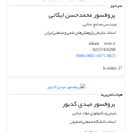
سردبیر
پروفسور ﻣﺤﻤﺪﺣﺴﻦ اﯾﮑﺎﻧﯽ
مهندسی صنایع غذایی
استاد سازمان پژوهش‌های علمی و صنعتی ایران
irost.ir
eikani
02157416290
0000-0002-6075-9823
h-index:
27
هیات تحریریه
پروفسور مهدی کدیور
شیمی و تکنولوژی مواد غذایی
استاد دانشگاه صنعتی اصفهان