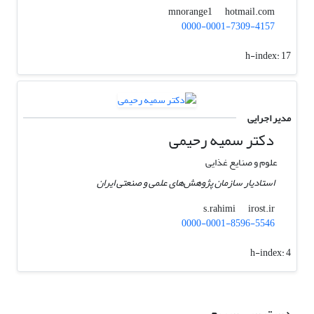
hotmail.com
mnorange1
0000-0001-7309-4157
h-index:
17
مدیر اجرایی
دکتر سمیه رحیمی
علوم و صنایع غذایی
استادیار سازمان پژوهش‌های علمی و صنعتی ایران
irost.ir
s.rahimi
0000-0001-8596-5546
h-index:
4
دسترسی سریع