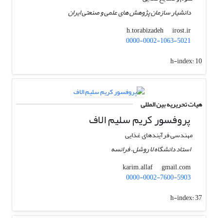
دانشیار سازمان پژوهش های علمی و صنعتی ایران
irost.ir
h.torabizadeh
0000-0002-1063-5021
h-index:
10
هیات تحریریه بین المللی
پروفسور کریم سلیم الاف
مهندسی فرآیندهای غذایی
استاد دانشگاه لا روشل، فرانسه
gmail.com
karim.allaf
0000-0002-7600-5903
h-index:
37