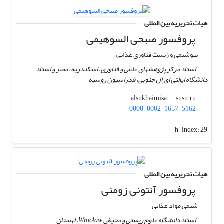
هیات تحریریه بین المللی
پروفسور صبحی السوهیمی
بیوشیمی و زیست فناوری غذایی
استاد مرکز پژوهشهای علمی و فناوری، اسکندریه، مصر و استاد
دانشگاه ایالتی اورال جنوبی، فدراسیون روسیه
susu.ru
alsukhaimisa
0000-0002-1657-5162
h-index:
29
هیات تحریریه بین المللی
پروفسور آنتونی زومنی
شیمی مواد غذایی
استاد دانشگاه علوم زیستی و محیطی Wrocław، لهستان