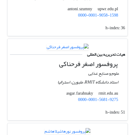
upwr.edu.pl
antoni.szumny
0000-0001-9058-1598
h-index:
36
هیات تحریریه بین المللی
پروفسور اصغر فرحناکی
علوم و صنایع غذایی
استاد دانشگاه RMIT، ملبورن، استرالیا
rmit.edu.au
asgar.farahnaky
0000-0001-5681-9275
h-index:
51