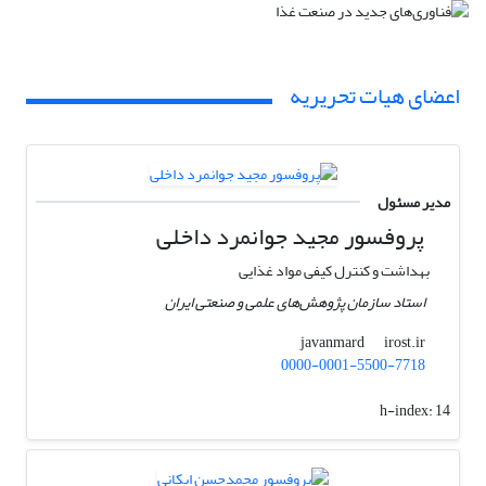
اعضای هیات تحریریه
مدیر مسئول
پروفسور ﻣﺠﯿﺪ ﺟﻮاﻧﻤﺮد داخلی
بهداشت و کنترل کیفی مواد غذایی
استاد سازمان پژوهش‌های علمی و صنعتی ایران
irost.ir
javanmard
0000-0001-5500-7718
h-index:
14