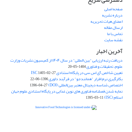
صفحه اصلی
درباره نشریه
اعضای هیات تحریریه
ارسال مقاله
تماس با ما
نقشه سایت
آخرین اخبار
دریافت رتبه ارزیابی "بین المللی" در سال ۱۴۰۴ از کمیسیون نشریات وزارت
علوم، تحقیقات و فناوری
1404-05-20
تعیین شاخص آی اس سی در پایگاه استنادی ISC
1405-02-27
بکارگیری نرم افزار "همانندجو" در فرآیند داوری
1396-06-22
اختصاص شناسه دیجیتال معتبر بین‌المللی (DOI)
1396-04-27
نمایه شدن فصلنامه فناوری های نوین غذایی در پایگاه استنادی علوم جهان
اسلام (ISC)
1395-03-11
is licensed under a
Creative
Innovative Food Technologies (IFT)
Commons Attribution 4.0 International License