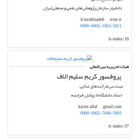
دانشیار سازمان پژوهش های علمی و صنعتی ایران
irost.ir
h.torabizadeh
0000-0002-1063-5021
h-index:
10
هیات تحریریه بین المللی
پروفسور کریم سلیم الاف
مهندسی فرآیندهای غذایی
استاد دانشگاه لا روشل، فرانسه
gmail.com
karim.allaf
0000-0002-7600-5903
h-index:
37