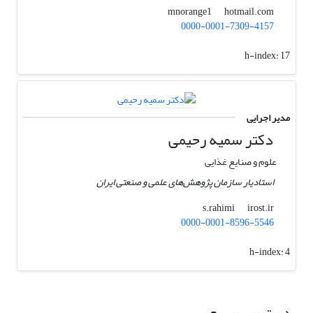
hotmail.com
mnorange1
0000-0001-7309-4157
h-index:
17
مدیر اجرایی
دکتر سمیه رحیمی
علوم و صنایع غذایی
استادیار سازمان پژوهش‌های علمی و صنعتی ایران
irost.ir
s.rahimi
0000-0001-8596-5546
h-index:
4
دسترسی سریع