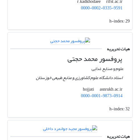
rifst.ac.ir
r.kadkhodaee
0000-0002-0335-9591
h-index:
29
هیات تحریریه
پروفسور محمد حجتی
علوم و صنایع غذایی
استاد دانشگاه علوم کشاورزی و منابع طبیعی خوزستان
asnrukh.ac.ir
hojjati
0000-0001-9873-0914
h-index:
32
هیات تحریریه