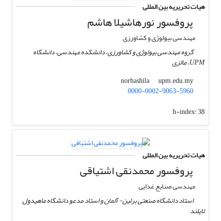
هیات تحریریه بین المللی
پروفسور نورهاشیلا هاشم
مهندسی بیولوژی و کشاورزی
گروه مهندسی بیولوژی و کشاورزی، دانشکده مهندسی، دانشگاه
UPM، مالزی
upm.edu.my
norhashila
0000-0002-9063-5960
h-index:
38
هیات تحریریه بین المللی
پروفسور محمدنقی اشتیاقی
مهندسی صنایع غذایی
استاد دانشگاه صنعتی برلین- آلمان و استاد مدعو دانشگاه ماهیدول
تایلند