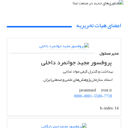
اعضای هیات تحریریه
مدیر مسئول
پروفسور ﻣﺠﯿﺪ ﺟﻮاﻧﻤﺮد داخلی
بهداشت و کنترل کیفی مواد غذایی
استاد سازمان پژوهش‌های علمی و صنعتی ایران
irost.ir
javanmard
0000-0001-5500-7718
h-index:
14