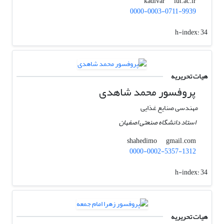
iut.ac.ir
kadivar
0000-0003-0711-9939
h-index:
34
هیات تحریریه
پروفسور محمد شاهدی
مهندسی صنایع غذایی
استاد دانشگاه صنعتی اصفهان
gmail.com
shahedimo
0000-0002-5357-1312
h-index:
34
هیات تحریریه