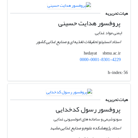
هیات تحریریه
پروفسور هدایت حسینی
ایمنی مواد غذایی
استاد انستیتو تحقیقات تغذیه ای و صنایع غذایی کشور
sbmu.ac.ir
hedayat
0000-0001-8301-4229
h-index:
56
هیات تحریریه
پروفسور رسول کدخدایی
سونوشیمی و سامانه های امولسیونی غذایی
استاد پژوهشکده علوم و صنایع غذایی مشهد