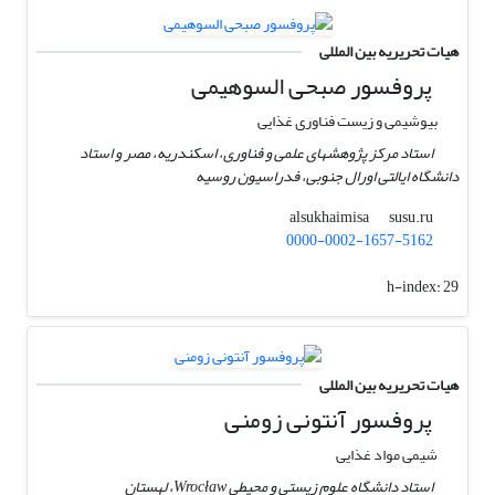
هیات تحریریه بین المللی
پروفسور صبحی السوهیمی
بیوشیمی و زیست فناوری غذایی
استاد مرکز پژوهشهای علمی و فناوری، اسکندریه، مصر و استاد
دانشگاه ایالتی اورال جنوبی، فدراسیون روسیه
susu.ru
alsukhaimisa
0000-0002-1657-5162
h-index:
29
هیات تحریریه بین المللی
پروفسور آنتونی زومنی
شیمی مواد غذایی
استاد دانشگاه علوم زیستی و محیطی Wrocław، لهستان