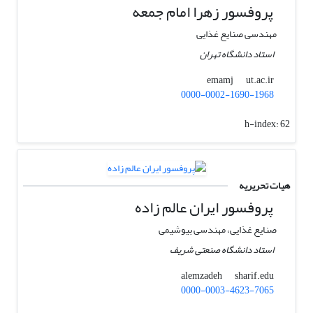
پروفسور زهرا امام جمعه
مهندسی صنایع غذایی
استاد دانشگاه تهران
ut.ac.ir
emamj
0000-0002-1690-1968
h-index:
62
هیات تحریریه
پروفسور ایران عالم زاده
صنایع غذایی، مهندسی بیوشیمی
استاد دانشگاه صنعتی شریف
sharif.edu
alemzadeh
0000-0003-4623-7065