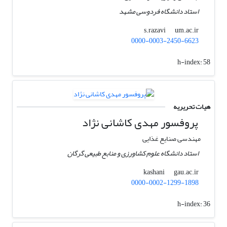
استاد دانشگاه فردوسی مشهد
um.ac.ir
s.razavi
0000-0003-2450-6623
h-index:
58
هیات تحریریه
پروفسور مهدی کاشانی نژاد
مهندسی صنایع غذایی
استاد دانشگاه علوم کشاورزی و منابع طبیعی گرگان
gau.ac.ir
kashani
0000-0002-1299-1898
h-index:
36