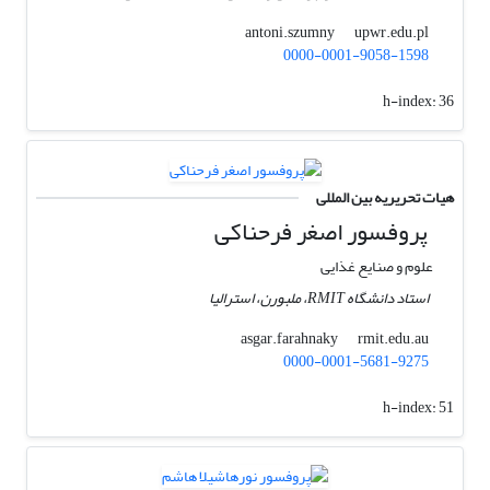
upwr.edu.pl
antoni.szumny
0000-0001-9058-1598
h-index:
36
هیات تحریریه بین المللی
پروفسور اصغر فرحناکی
علوم و صنایع غذایی
استاد دانشگاه RMIT، ملبورن، استرالیا
rmit.edu.au
asgar.farahnaky
0000-0001-5681-9275
h-index:
51