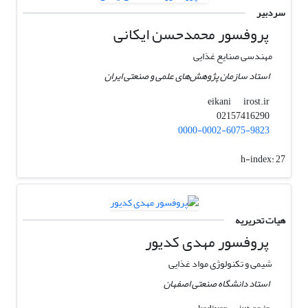
سردبیر
پروفسور ﻣﺤﻤﺪﺣﺴﻦ اﯾﮑﺎﻧﯽ
مهندسی صنایع غذایی
استاد سازمان پژوهش‌های علمی و صنعتی ایران
irost.ir
eikani
02157416290
0000-0002-6075-9823
h-index:
27
هیات تحریریه
پروفسور مهدی کدیور
شیمی و تکنولوژی مواد غذایی
استاد دانشگاه صنعتی اصفهان