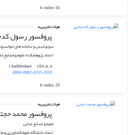
h-index:
56
هیات تحریریه
پروفسور رسول کدخ
سونوشیمی و سامانه های امولسیون
استاد پژوهشکده علوم و صنایع غ
rifst.ac.ir
r.kadkhodaee
0000-0002-0335-9591
h-index:
29
هیات تحریریه
پروفسور محمد حجت
علوم و صنایع غذایی
استاد دانشگاه علوم کشاورزی و من