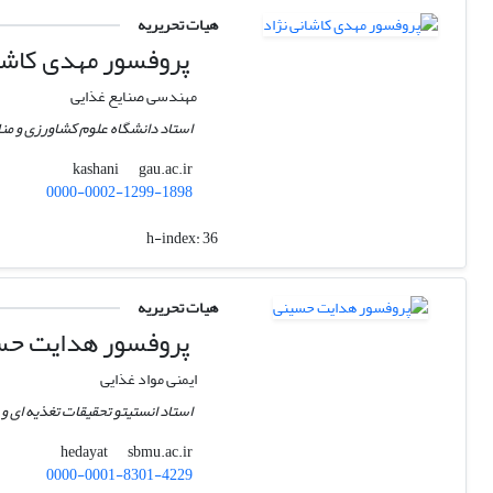
هیات تحریریه
پروفسور مهدی کاشان
مهندسی صنایع غذایی
استاد دانشگاه علوم کشاورزی و من
gau.ac.ir
kashani
0000-0002-1299-1898
h-index:
36
هیات تحریریه
پروفسور هدایت حس
ایمنی مواد غذایی
استاد انستیتو تحقیقات تغذیه ای و
sbmu.ac.ir
hedayat
0000-0001-8301-4229