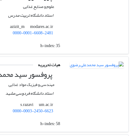
علوم و صنایع غذایی
استاد دانشگاه تربیت مدرس
modares.ac.ir
azizit_m
0000-0001-6608-2481
h-index:
35
هیات تحریریه
پروفسور سید محمد
مهندسی و فیزیک مواد غذایی
استاد دانشگاه فردوسی مشهد
um.ac.ir
s.razavi
0000-0003-2450-6623
h-index:
58