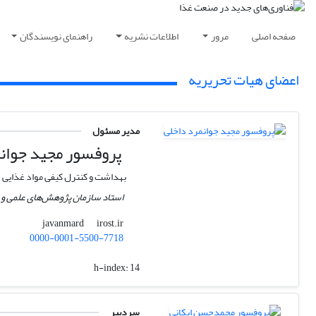
صفحه اصلی
مرور
اطلاعات نشریه
راهنمای نویسندگان
اعضای هیات تحریریه
مدیر مسئول
پروفسور ﻣﺠﯿﺪ ﺟﻮاﻧ
بهداشت و کنترل کیفی مواد غذایی
استاد سازمان پژوهش‌های علمی و 
irost.ir
javanmard
0000-0001-5500-7718
h-index:
14
سردبیر