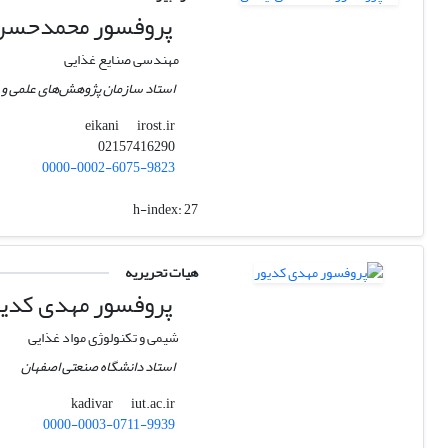
پروفسور ﻣﺤﻤﺪﺣﺴﻦ 
مهندسی صنایع غذایی
استاد سازمان پژوهش‌های علمی و 
irost.ir
eikani
02157416290
0000-0002-6075-9823
h-index:
27
هیات تحریریه
پروفسور مهدی کدیو
شیمی و تکنولوژی مواد غذایی
استاد دانشگاه صنعتی اصفهان
iut.ac.ir
kadivar
0000-0003-0711-9939