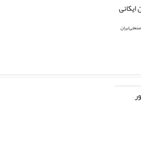
اﯾﮑﺎﻧﯽ
صنعتی ایران
ر