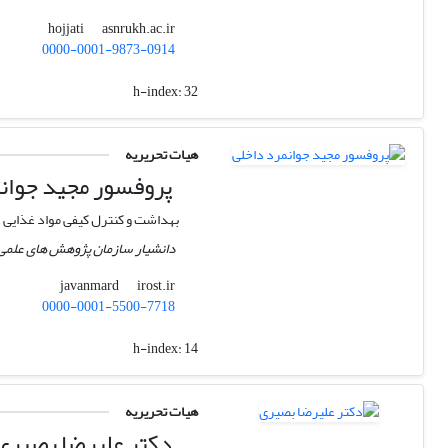
asnrukh.ac.ir
hojjati
0000-0001-9873-0914
h-index:
32
هیات تحریریه
پروفسور مجید جوان
بهداشت و کنترل کیفی مواد غذایی
دانشیار سازمان پژوهش های علمی 
irost.ir
javanmard
0000-0001-5500-7718
h-index:
14
هیات تحریریه
دکتر علیرضا بصیری