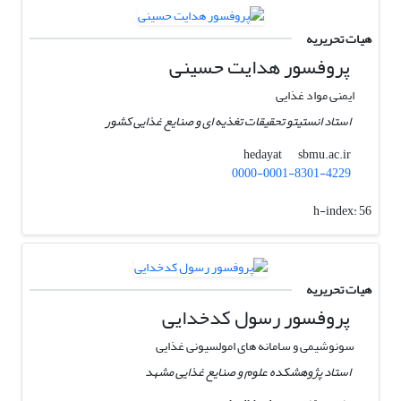
هیات تحریریه
پروفسور هدایت حسینی
ایمنی مواد غذایی
استاد انستیتو تحقیقات تغذیه ای و صنایع غذایی کشور
sbmu.ac.ir
hedayat
0000-0001-8301-4229
h-index:
56
هیات تحریریه
پروفسور رسول کدخدایی
سونوشیمی و سامانه های امولسیونی غذایی
استاد پژوهشکده علوم و صنایع غذایی مشهد