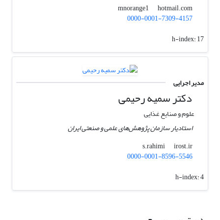
hotmail.com
mnorange1
0000-0001-7309-4157
h-index:
17
مدیر اجرایی
دکتر سمیه رحیمی
علوم و صنایع غذایی
استادیار سازمان پژوهش‌های علمی و صنعتی ایران
irost.ir
s.rahimi
0000-0001-8596-5546
h-index:
4
دسترسی سریع