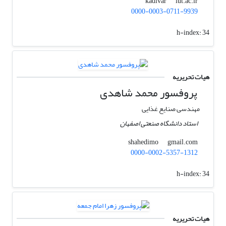
iut.ac.ir
kadivar
0000-0003-0711-9939
h-index:
34
هیات تحریریه
پروفسور محمد شاهدی
مهندسی صنایع غذایی
استاد دانشگاه صنعتی اصفهان
gmail.com
shahedimo
0000-0002-5357-1312
h-index:
34
هیات تحریریه