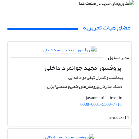
اعضای هیات تحریریه
مدیر مسئول
پروفسور ﻣﺠﯿﺪ ﺟﻮاﻧﻤﺮد داخلی
بهداشت و کنترل کیفی مواد غذایی
استاد سازمان پژوهش‌های علمی و صنعتی ایران
irost.ir
javanmard
0000-0001-5500-7718
h-index:
14