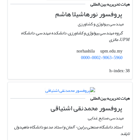
هیات تحریریه بین المللی
پروفسور نورهاشیلا هاشم
مهندسی بیولوژی و کشاورزی
گروه مهندسی بیولوژی و کشاورزی، دانشکده مهندسی، دانشگاه
UPM، مالزی
upm.edu.my
norhashila
0000-0002-9063-5960
h-index:
38
هیات تحریریه بین المللی
پروفسور محمدنقی اشتیاقی
مهندسی صنایع غذایی
استاد دانشگاه صنعتی برلین- آلمان و استاد مدعو دانشگاه ماهیدول
تایلند