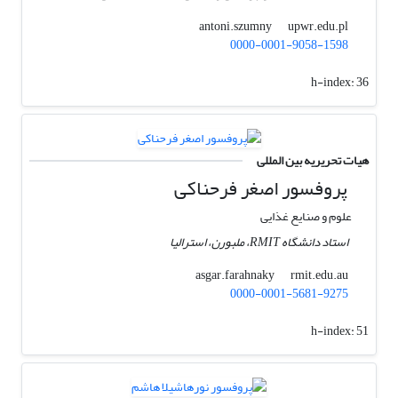
upwr.edu.pl
antoni.szumny
0000-0001-9058-1598
h-index:
36
هیات تحریریه بین المللی
پروفسور اصغر فرحناکی
علوم و صنایع غذایی
استاد دانشگاه RMIT، ملبورن، استرالیا
rmit.edu.au
asgar.farahnaky
0000-0001-5681-9275
h-index:
51