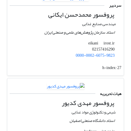
سردبیر
پروفسور ﻣﺤﻤﺪﺣﺴﻦ اﯾﮑﺎﻧﯽ
مهندسی صنایع غذایی
استاد سازمان پژوهش‌های علمی و صنعتی ایران
irost.ir
eikani
02157416290
0000-0002-6075-9823
h-index:
27
هیات تحریریه
پروفسور مهدی کدیور
شیمی و تکنولوژی مواد غذایی
استاد دانشگاه صنعتی اصفهان