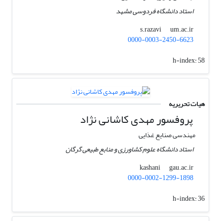
استاد دانشگاه فردوسی مشهد
um.ac.ir
s.razavi
0000-0003-2450-6623
h-index:
58
هیات تحریریه
پروفسور مهدی کاشانی نژاد
مهندسی صنایع غذایی
استاد دانشگاه علوم کشاورزی و منابع طبیعی گرگان
gau.ac.ir
kashani
0000-0002-1299-1898
h-index:
36