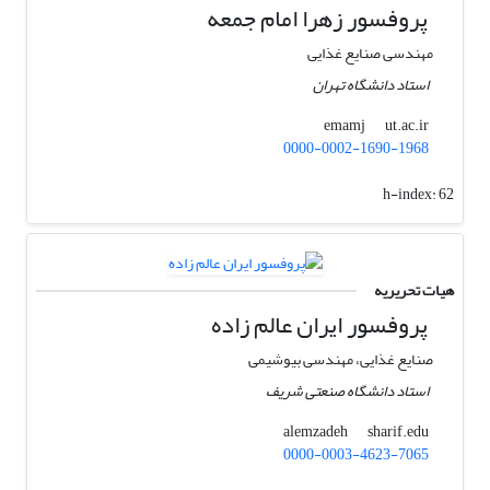
پروفسور زهرا امام جمعه
مهندسی صنایع غذایی
استاد دانشگاه تهران
ut.ac.ir
emamj
0000-0002-1690-1968
h-index:
62
هیات تحریریه
پروفسور ایران عالم زاده
صنایع غذایی، مهندسی بیوشیمی
استاد دانشگاه صنعتی شریف
sharif.edu
alemzadeh
0000-0003-4623-7065