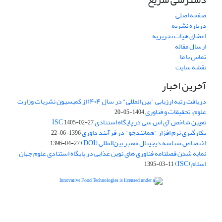
صفحه اصلی
درباره نشریه
اعضای هیات تحریریه
ارسال مقاله
تماس با ما
نقشه سایت
آخرین اخبار
دریافت رتبه ارزیابی "بین المللی" در سال ۱۴۰۴ از کمیسیون نشریات وزارت
علوم، تحقیقات و فناوری
1404-05-20
تعیین شاخص آی اس سی در پایگاه استنادی ISC
1405-02-27
بکارگیری نرم افزار "همانندجو" در فرآیند داوری
1396-06-22
اختصاص شناسه دیجیتال معتبر بین‌المللی (DOI)
1396-04-27
نمایه شدن فصلنامه فناوری های نوین غذایی در پایگاه استنادی علوم جهان
اسلام (ISC)
1395-03-11
is licensed under a
Creative
Innovative Food Technologies (IFT)
Commons Attribution 4.0 International License