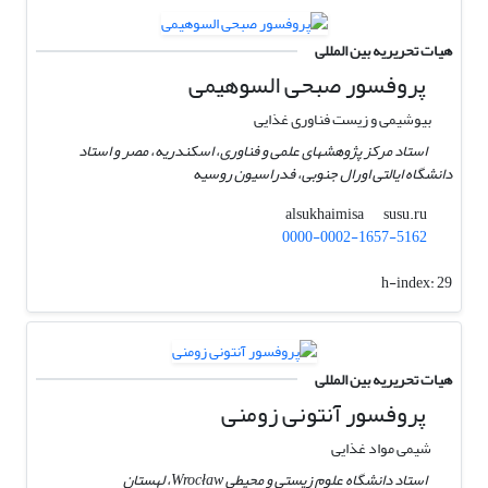
هیات تحریریه بین المللی
پروفسور صبحی السوهیمی
بیوشیمی و زیست فناوری غذایی
استاد مرکز پژوهشهای علمی و فناوری، اسکندریه، مصر و استاد
دانشگاه ایالتی اورال جنوبی، فدراسیون روسیه
susu.ru
alsukhaimisa
0000-0002-1657-5162
h-index:
29
هیات تحریریه بین المللی
پروفسور آنتونی زومنی
شیمی مواد غذایی
استاد دانشگاه علوم زیستی و محیطی Wrocław، لهستان