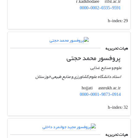
rifst.ac.ir
r.kadkhodaee
0000-0002-0335-9591
h-index:
29
هیات تحریریه
پروفسور محمد حجتی
علوم و صنایع غذایی
استاد دانشگاه علوم کشاورزی و منابع طبیعی خوزستان
asnrukh.ac.ir
hojjati
0000-0001-9873-0914
h-index:
32
هیات تحریریه