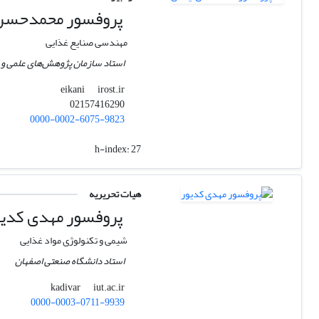
پروفسور ﻣﺤﻤﺪﺣﺴﻦ 
مهندسی صنایع غذایی
استاد سازمان پژوهش‌های علمی و 
irost.ir
eikani
02157416290
0000-0002-6075-9823
h-index:
27
هیات تحریریه
پروفسور مهدی کدیو
شیمی و تکنولوژی مواد غذایی
استاد دانشگاه صنعتی اصفهان
iut.ac.ir
kadivar
0000-0003-0711-9939