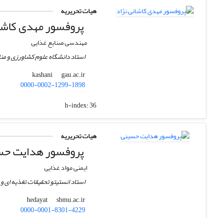
هیات تحریریه
پروفسور مهدی کاشان
مهندسی صنایع غذایی
استاد دانشگاه علوم کشاورزی و من
gau.ac.ir
kashani
0000-0002-1299-1898
h-index:
36
هیات تحریریه
پروفسور هدایت حس
ایمنی مواد غذایی
استاد انستیتو تحقیقات تغذیه ای و
sbmu.ac.ir
hedayat
0000-0001-8301-4229