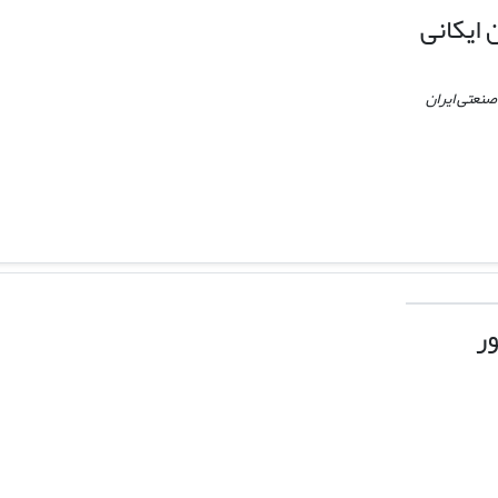
اﯾﮑﺎﻧﯽ
صنعتی ایران
ر