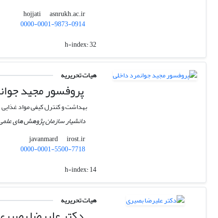
asnrukh.ac.ir
hojjati
0000-0001-9873-0914
h-index:
32
هیات تحریریه
پروفسور مجید جوان
بهداشت و کنترل کیفی مواد غذایی
دانشیار سازمان پژوهش های علمی 
irost.ir
javanmard
0000-0001-5500-7718
h-index:
14
هیات تحریریه
دکتر علیرضا بصیری