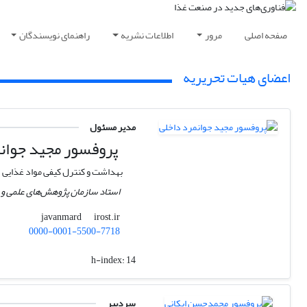
صفحه اصلی
مرور
اطلاعات نشریه
راهنمای نویسندگان
اعضای هیات تحریریه
مدیر مسئول
پروفسور ﻣﺠﯿﺪ ﺟﻮاﻧ
بهداشت و کنترل کیفی مواد غذایی
استاد سازمان پژوهش‌های علمی و 
irost.ir
javanmard
0000-0001-5500-7718
h-index:
14
سردبیر