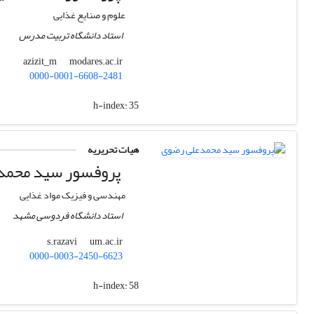
علوم و صنایع غذایی
استاد دانشگاه تربیت مدرس
modares.ac.ir
azizit_m
0000-0001-6608-2481
h-index:
35
هیات تحریریه
پروفسور سید محمد
مهندسی و فیزیک مواد غذایی
استاد دانشگاه فردوسی مشهد
um.ac.ir
s.razavi
0000-0003-2450-6623
h-index:
58