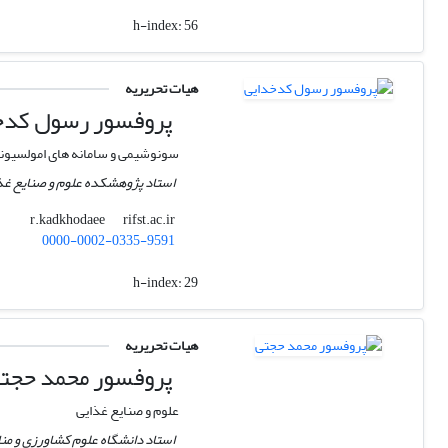
h-index:
56
هیات تحریریه
پروفسور رسول کدخ
سونوشیمی و سامانه های امولسیون
استاد پژوهشکده علوم و صنایع غ
rifst.ac.ir
r.kadkhodaee
0000-0002-0335-9591
h-index:
29
هیات تحریریه
پروفسور محمد حجت
علوم و صنایع غذایی
استاد دانشگاه علوم کشاورزی و من