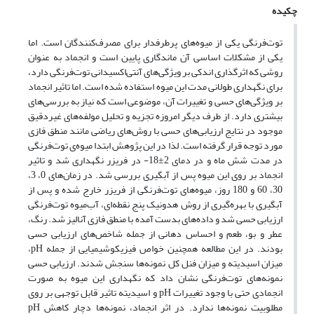
چکیده
توت‌فرنگی یکی از میوه‌های پر‌طرفدار برای مصرف‌کنندگان است. اما
یکی از مشکلات اساسی آن ماندگاری پایین است و انجماد به عنوان
روشی که اثرگذاری اندکی بر ویژگی‌های آنتی‌اکسیدانی توت‌فرنگی دارد،
برای نگهداری طولانی مدت این میوه استفاده شده است. اما تاثیر انجماد
بر ویژگی‌های حسی و تغییرات آن، موضوعی است که نیاز به بررسی‌های
بیشتری دارد. از طرف دیگر امروزه تجزیه و تحلیل مولفه‌های غیر‌دقیق
موجود در نتایج ارزیابی‌های حسی با روش‌های ریاضی مانند منطق فازی
مورد توجه قرار گرفته است. لذا در این پژوهش ابتدا میوه‌ی توت‌فرنگی
در مدت شش ماه و در دمای 2±18- در فریزر نگهداری شد و تاثیر
انجماد بر روی این میوه پس از آبگیری بررسی شد. در زمان‌های 0، 3،
30، 60 و 180 روز، میوه‌های توت‌فرنگی از فریزر خارج شده و پس از
آبگیری با بهره‌گیری از روش هدونیک پنج نقطه‌ای، آب‌میوه توت‌فرنگی
ارزیابی حسی شد و داده‌های بدست آمده با منطق فازی آنالیز شد. رنگ،
عطر و بو، طعم و احساس دهانی از جمله شاخص‌های ارزیابی حسی
بودند. در این مطالعه همچنین خواص فیزیکوشیمیایی از جمله pH،
میزان اسیدیته و میزان فنل کل نمونه‌ها سنجش شدند. ارزیابی حسی
نمونه‌های توت‌فرنگی نشان داد که نگهداری این میوه به صورت
انجمادی حتی با وجود تغییرات pH و اسیدیته تاثیر قابل توجهی بر روی
مطلوبیت نمونه‌ها ندارد. در اثر انجماد، نمونه‌ها دچار کاهش pH