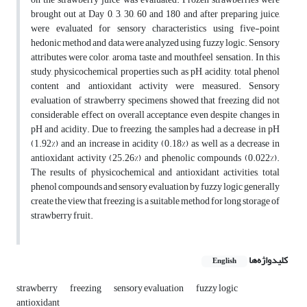
brought out at Day 0, 3, 30, 60 and 180 and after preparing juice,
were evaluated for sensory characteristics using five-point
hedonic method and data were analyzed using fuzzy logic. Sensory
attributes were color, aroma, taste and mouthfeel sensation. In this
study, physicochemical properties such as pH, acidity, total phenol
content and antioxidant activity were measured. Sensory
evaluation of strawberry specimens showed that freezing did not
considerable effect on overall acceptance even despite changes in
pH and acidity. Due to freezing, the samples had a decrease in pH
(1.92%) and an increase in acidity (0.18%) as well as a decrease in
antioxidant activity (25.26%) and phenolic compounds (0.022%).
The results of physicochemical and antioxidant activities, total
phenol compounds and sensory evaluation by fuzzy logic generally
create the view that freezing is a suitable method for long storage of
strawberry fruit.
کلیدواژه‌ها
English
strawberry
freezing
sensory evaluation
fuzzy logic
antioxidant