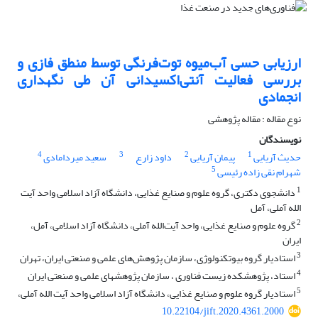
ارزیابی حسی آب‌میوه توت‌فرنگی توسط منطق فازی و
بررسی فعالیت آنتی‌اکسیدانی آن طی نگهداری
انجمادی
نوع مقاله : مقاله پژوهشی
نویسندگان
4
3
2
1
حدیث آریایی
پیمان آریایی
داود زارع
سعید میردامادی
5
شهرام نقی زاده رئیسی
1
داﻧﺸﺠﻮی دﻛﺘﺮی، ﮔﺮوه علوم و صنایع غذایی، دانشگاه آزاد اسلامی واحد آیت
الله آملی، آمل
2
گروه علوم و صنایع غذایی، واحد آیت‌الله آملی، دانشگاه آزاد اسلامی، آمل،
ایران
3
استادﻳﺎر ﮔﺮوه بیوتکنولوژی، سازمان پژوهش‌های علمی و صنعتی ایران، تهران
4
استاد، پژوهشکده زیست فناوری ، سازمان پژوهشهای علمی و صنعتی ایران
5
استادﻳﺎر ﮔﺮوه علوم و صنایع غذایی، دانشگاه آزاد اسلامی واحد آیت الله آملی،
10.22104/jift.2020.4361.2000