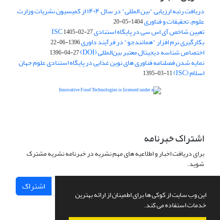
دریافت رتبه ارزیابی "بین المللی" در سال ۱۴۰۴ از کمیسیون نشریات وزارت
علوم، تحقیقات و فناوری
1404-05-20
تعیین شاخص آی اس سی در پایگاه استنادی ISC
1405-02-27
بکارگیری نرم افزار "همانندجو" در فرآیند داوری
1396-06-22
اختصاص شناسه دیجیتال معتبر بین‌المللی (DOI)
1396-04-27
نمایه شدن فصلنامه فناوری های نوین غذایی در پایگاه استنادی علوم جهان
اسلام (ISC)
1395-03-11
is licensed under a
Creative
Innovative Food Technologies (IFT)
Commons Attribution 4.0 International License
اشتراک خبرنامه
برای دریافت اخبار و اطلاعیه های مهم نشریه در خبرنامه نشریه مشترک
شوید.
اشتراک
این وب سایت از کوکی ها برای اطمینان از ارائه بهترین
خدمات استفاده می کند.