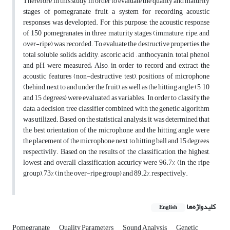
Therefore, in this study, in order to evaluate the quality and maturity
stages of pomegranate fruit, a system for recording acoustic
responses was developted. For this purpose, the acoustic response
of 150 pomegranates in three maturity stages (immature, ripe, and
over-ripe) was recorded. To evaluate the destructive properties, the
total soluble solids, acidity, ascoric acid , anthocyanin, total phenol
and pH were measured; Also, in order to record and extract the
acoustic features (non-destructive test), positions of microphone
(behind, next to and under the fruit), as well as the hitting angle (5, 10
and 15 degrees) were evaluated as variables. In order to classify the
data, a decision tree classifier combined with the genetic algorithm
was utilized. Based on the statistical analysis, it was determined that
the best orientation of the microphone and the hitting angle were
the placement of the microphone next to hitting ball and 15 degrees,
respectivily. Based on the results of the classification, the highest,
lowest and overall classification accuricy were 96.7% (in the ripe
group), 73% (in the over-ripe group) and 89.2%, respectively.
کلیدواژه‌ها
English
Pomegranate
Quality Parameters
Sound Analysis
Genetic