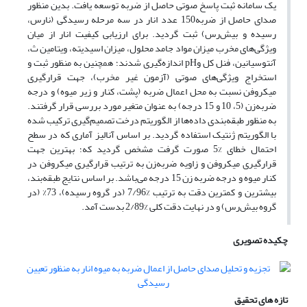
یک سامانه ثبت پاسخ صوتی حاصل از ضربه توسعه یافت. بدین منظور
صدای حاصل از ضربه150 عدد انار در سه مرحله رسیدگی (نارس،
رسیده و بیش‌رس) ثبت گردید. برای ارزیابی کیفیت انار از میان
ویژگی‌های مخرب میزان مواد جامد محلول، میزان اسیدیته، ویتامین ث،
آنتوسیانین، فنل کل وpH اندازه‌گیری شدند؛ همچنین به منظور ثبت و
استخراج ویژگی‌های صوتی (آزمون غیر مخرب)، جهت قرارگیری
میکروفن نسبت به محل اعمال ضربه (پشت، کنار و زیر میوه) و درجه
ضربه‌زن (5، 10 و 15 درجه) به عنوان متغیر مورد بررسی قرار گرفتند.
به منظور طبقه‌بندی داده‌ها از الگوریتم درخت تصمیم‌گیری ترکیب شده
با الگوریتم ژنتیک استفاده گردید. بر اساس آنالیز آماری که در سطح
احتمال خطای %5 صورت گرفت مشخص گردید که؛ بهترین جهت
قرارگیری میکروفن و زاویه ضربه‌زن به ترتیب قرارگیری میکروفن در
کنار میوه و درجه ضربه زن 15 درجه می‌باشد. بر اساس نتایج طبقه‌بند،
بیشترین و کمترین دقت به ترتیب %7/96 (در گروه رسیده)، 73% (در
گروه بیش‌رس) و در نهایت دقت کلی %2/89 بدست آمد.
چکیده تصویری
تازه های تحقیق