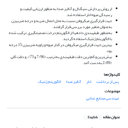
از روش پردازش سیگنال و آنالیز صدا به منظور ارزیابی کیفیت­ و
رسیدگی میوه انار استفاده شد.
جهت قرارگیری میکروفن نسبت به محل اعمال ضربه و درجه ضربه­زن
به‌عنوان متغیر مورد بررسی قرار گرفتند.
به‌منظور طبقه­بندی داده­ها از الگوریتم درخت تصمیم­گیری ترکیب شده
با الگوریتم ژنتیک استفاده گردید.
بهترین جهت قرارگیری میکروفن در کنار میوه و زاویه ضربه­زن 15 درجه
بود.
بیش‌ترین و کم‌ترین دقت طبقه­بندی به‌ترتیب %7/96 و 73%، و دقت کلی
%2/89 به‌دست آمد.
کلیدواژه‌ها
پس از برداشت
انار
آنالیز صدا
الگوریتم ژنتیک
موضوعات
مهندسی صنایع غذایی
عنوان مقاله
English