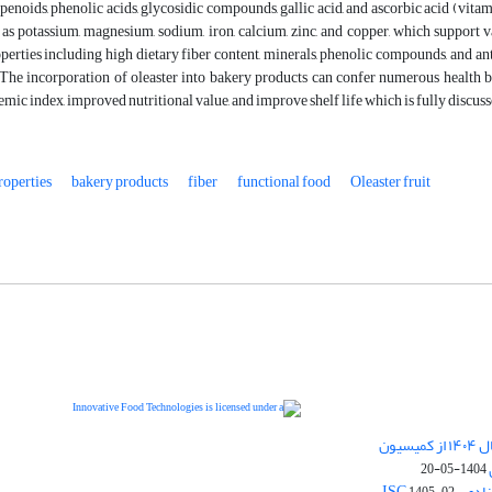
penoids, phenolic acids, glycosidic compounds, gallic acid, and ascorbic acid (vitamin
as potassium, magnesium, sodium, iron, calcium, zinc, and copper, which support va
perties including high dietary fiber content, minerals, phenolic compounds, and anti
he incorporation of oleaster into bakery products can confer numerous health ben
mic index, improved nutritional value, and improve shelf life which is fully discus
roperties
bakery products
fiber
functional food
Oleaster fruit
دریافت رتبه ارزیابی "بین المللی" در سال ۱۴۰۴ از کمیسیون
is licensed under a
Innovative Food Technologies (IFT)
1404-05-20
Creative Commons Attribution 4.0 International
ی ISC