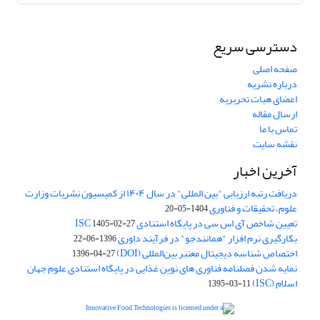
دسترسی سریع
صفحه اصلی
درباره نشریه
اعضای هیات تحریریه
ارسال مقاله
تماس با ما
نقشه سایت
آخرین اخبار
دریافت رتبه ارزیابی "بین المللی" در سال ۱۴۰۴ از کمیسیون نشریات وزارت
علوم، تحقیقات و فناوری
1404-05-20
تعیین شاخص آی اس سی در پایگاه استنادی ISC
1405-02-27
بکارگیری نرم افزار "همانندجو" در فرآیند داوری
1396-06-22
اختصاص شناسه دیجیتال معتبر بین‌المللی (DOI)
1396-04-27
نمایه شدن فصلنامه فناوری های نوین غذایی در پایگاه استنادی علوم جهان
اسلام (ISC)
1395-03-11