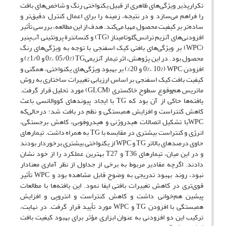
تکرارپذیر ویژگی‌های ظاهری از قبیل یکنواختی رنگ و شاخص‌های بافت
را فراهم می‌سازد و در نتیجه، زمینه را برای اعمال کنترل دقیق‌تر و
ساده‌تر بر کیفیت محصول مهیا می‌کند. هدف از این مطالعه، بررسی تأثیر
افزودنی‌های آنزیم ترانس‌گلوتامیناز (TG) و کنسانترة‌ پروتئینی آب‌پنیر
(WPC) بر ویژگی‌های بافتی کیک اسفنجی با توجه به ویژگی‌های رنگ
محصول بود. در این پژوهش، اثر تیمار آنزیمیTG (0%، 05/0% و 1/0%) و
افزودن WPC (0%، 10% و 20%)‌ بر بهبود ویژگی‌های یکنواختی، همگنی و
کیفیت بافت کیک اسفنجی بر اساس ارزیابی تغییرات ساختاری به روش
ماتریس هم‌وقوع سطوح خاکستری (GLCM) مورد تحلیل قرار گرفت.
یافته‌ها حاکی از آن بود که TG با ایجاد پیوندهای کووالانسی باعث
کاهش کنتراست و افزایش همبستگی و نظم در بافت شد؛ درحالی‌که
WPCبا تشکیل اتصالات هیدروژنی و هیدروفوبی، کاهش برجستگی،
انرژی و کنتراست بیشتری در مقایسه با TG به همراه داشت. تیمارهای
حاوی درصدهای بالاتر TG و WPC از یکنواختی بیشتری برخوردار بودند
و در این میان، تیمارهای T36 و T27 بهترین عملکرد را از خود نشان
دادند. اگرچه مقادیر مربوط به برخی از جداول از نظر آماری معنادار
نبود، روند بهبود تدریجی به وضوح قابل مشاهده بود و WPC تأثیر
قوی‌تری در کاهش تغییرات بافتی ایفا نمود. این یافته‌ها با مطالعات
پیشین هم‌خوانی داشت و کاهش کنتراست و انتروپی و افزایش
همبستگی با افزودن TG و WPC مورد تأیید قرار گرفت. در نهایت،
ترکیب این دو افزودنی به عنوان ابزاری مؤثر برای بهبود کیفیت بافت