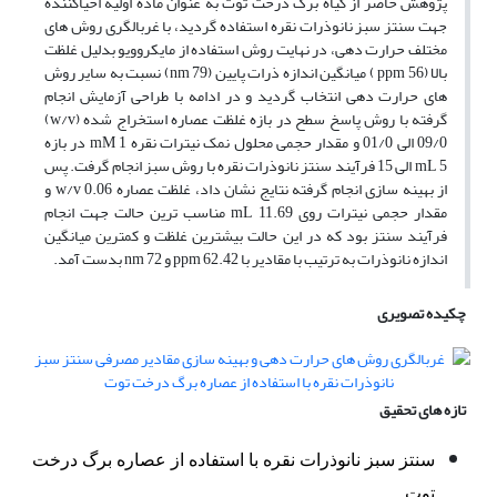
پژوهش حاضر از گیاه برگ درخت توت به عنوان ماده اولیه احیاکننده
جهت سنتز سبز نانوذرات نقره استفاده گردید، با غربالگری روش های
مختلف حرارت دهی، در نهایت روش استفاده از مایکروویو بدلیل غلظت
بالا (ppm 56 ) میانگین اندازه ذرات پایین (nm 79) نسبت به سایر روش
های حرارت دهی انتخاب گردید و در ادامه با طراحی آزمایش انجام
گرفته با روش پاسخ سطح در بازه غلظت عصاره استخراج شده (w/v)
09/0 الی 01/0 و مقدار حجمی محلول نمک نیترات نقره mM 1 در بازه
mL 5 الی 15 فرآیند سنتز نانوذرات نقره با روش سبز انجام گرفت. پس
از بهینه سازی انجام گرفته نتایج نشان داد، غلظت عصاره w/v 0.06 و
مقدار حجمی نیترات روی mL 11.69 مناسب ترین حالت جهت انجام
فرآیند سنتز بود که در این حالت بیشترین غلظت و کمترین میانگین
اندازه نانوذرات به ترتیب با مقادیر با ppm 62.42 و nm 72 بدست آمد.
چکیده تصویری
تازه های تحقیق
سنتز سبز نانوذرات نقره با استفاده از عصاره برگ درخت
توت