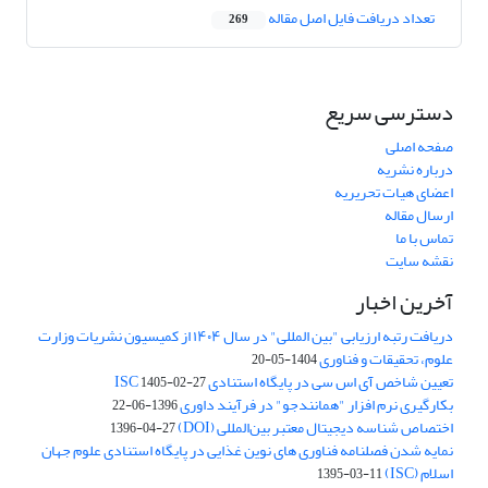
تعداد دریافت فایل اصل مقاله
269
دسترسی سریع
صفحه اصلی
درباره نشریه
اعضای هیات تحریریه
ارسال مقاله
تماس با ما
نقشه سایت
آخرین اخبار
دریافت رتبه ارزیابی "بین المللی" در سال ۱۴۰۴ از کمیسیون نشریات وزارت
علوم، تحقیقات و فناوری
1404-05-20
تعیین شاخص آی اس سی در پایگاه استنادی ISC
1405-02-27
بکارگیری نرم افزار "همانندجو" در فرآیند داوری
1396-06-22
اختصاص شناسه دیجیتال معتبر بین‌المللی (DOI)
1396-04-27
نمایه شدن فصلنامه فناوری های نوین غذایی در پایگاه استنادی علوم جهان
اسلام (ISC)
1395-03-11