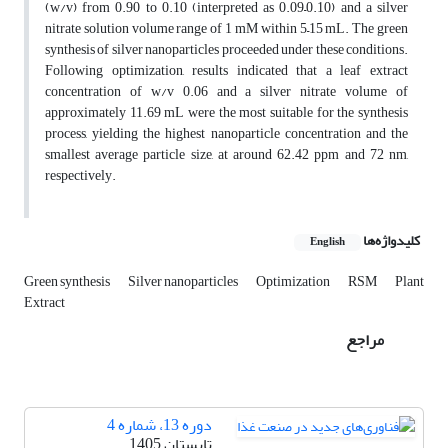
(w/v) from 0.90 to 0.10 (interpreted as 0.09–0.10) and a silver
nitrate solution volume range of 1 mM within 5–15 mL. The green
synthesis of silver nanoparticles proceeded under these conditions.
Following optimization, results indicated that a leaf extract
concentration of w/v 0.06 and a silver nitrate volume of
approximately 11.69 mL were the most suitable for the synthesis
process, yielding the highest nanoparticle concentration and the
smallest average particle size, at around 62.42 ppm and 72 nm,
respectively.
کلیدواژه‌ها
English
Green synthesis
Silver nanoparticles
Optimization
RSM
Plant
Extract
مراجع
دوره 13، شماره 4
تابستان 1405