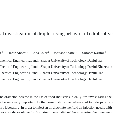
 investigation of droplet rising behavior of edible olive 
1
2
3
3
4
i
Habib Abbasi
Ana Abiri
Mojtaba Shafiei
Safoora Karimi
hemical Engineering, Jundi-Shapur University of Technology, Dezful, Iran
hemical Engineering, Jundi-Shapur University of Technology, Dezful, Khuzestan,
hemical Engineering, Jundi-Shapur University of Technology, Dezful, Iran
hemical Engineering, Jundi-Shapur University of Technology, Dezful, Iran
he dramatic increase in the use of food industries in daily life, investigating t
as become very important. In the present study, the behavior of two drops of oliv
in a laboratory. In order to inject an oil drop into the fluid, an injection needle w
t first, the results and calculations were validated by measuring the movement sp