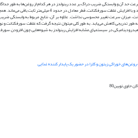
عت حد آن و وابستگی ضریب دراگ بر عدد رینولدز در هر کدام از روغن‌ها به طور جداگ
نتایج نشان داد که حضور سورفکتانت بر قطر معادل قطره تأثیر چشم‌گیری ندارد و با افزایش غلظت سورفکتانت، قطر معادل در
تانت، میزان سرعت تغییر محسوسی نداشت. علاوه بر آن، نتایج مربوط به وابستگی ضری
ه طور تدریجی کاهش می‌یابد. به طور کلی میتوان نتیجه گرفت که غلظت سورفکتانت و ن
یدرودینامیکی در سیستمهای مشابه افزایش رینولدز به شیوه‌هایی چون افزودن سورفکتا
 حاوی تویین80