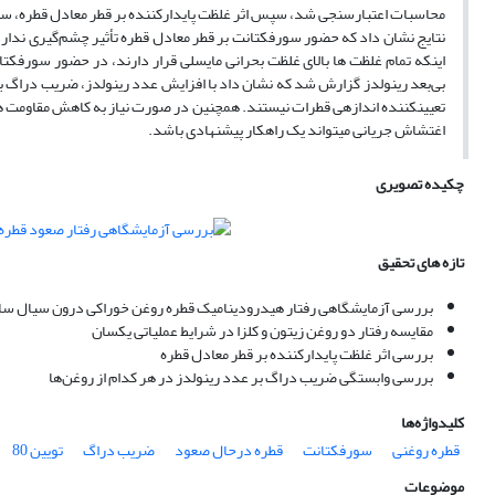
محاسبات اعتبارسنجی شد، سپس اثر غلظت پایدارکننده بر قطر معادل قطره، سر
اینکه تمام غلظت ها بالای غلظت بحرانی مایسلی قرار دارند، در حضور سورفک
بی‌بعد رینولدز گزارش شد که نشان داد با افزایش عدد رینولدز، ضریب دراگ ب
تعیینکننده اندازهی قطرات نیستند. همچنین در صورت نیاز به کاهش مقاومت ه
اغتشاش جریانی میتواند یک راهکار پیشنهادی باشد.
چکیده تصویری
تازه های تحقیق
بررسی آزمایشگاهی رفتار هیدرودینامیک قطره روغن خوراکی درون سیال ساکن
مقایسه رفتار دو روغن زیتون و کلزا در شرایط عملیاتی یکسان
بررسی اثر غلظت پایدارکننده بر قطر معادل قطره
بررسی وابستگی ضریب دراگ بر عدد رینولدز در هر کدام از روغن‌ها
کلیدواژه‌ها
قطره روغنی
سورفکتانت
قطره درحال صعود
ضریب دراگ
تویین 80
موضوعات