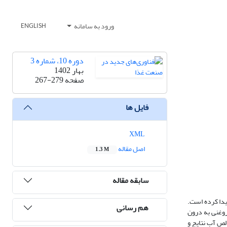
ورود به سامانه
ENGLISH
دوره 10، شماره 3
بهار 1402
صفحه
267-279
فایل ها
XML
اصل مقاله
1.3 M
سابقه مقاله
یدا کرده است.
هم رسانی
 منظور تزریق قطره روغنی به درون
قطره در سیال خالص آب نتایج و