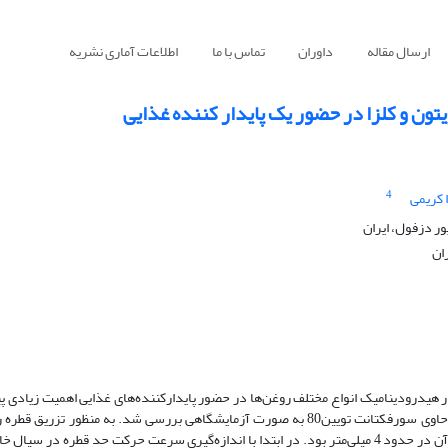
ارسال مقاله
داوران
تماس با ما
اطلاعات آماری نشریه
ون و کلزا در حضور یک پایدار کننده غذایی
4
 کریمی
 دزفول، ایران
ان
ر هیدرودینامیک انواع مختلف روغن‌ها در حضور پایدارکننده‌های غذایی اهمیت زیادی پ
در مطالعه حاضر رفتار دو قطره روغن خوراکی زیتون و کلزا درون سیال ساکن حاوی سورفکتانت تویین80 به صورت آزمایشگاهی بررسی شد. به
سیال، از سوزن تزریق با قطر 9/0 میلی‌متر استفاده شد که قطر معادل قطره‌ی آن در حدود 4 میلی‌متر بود. در ابتدا با اندازه‌گیری سرعت حرکت حد 