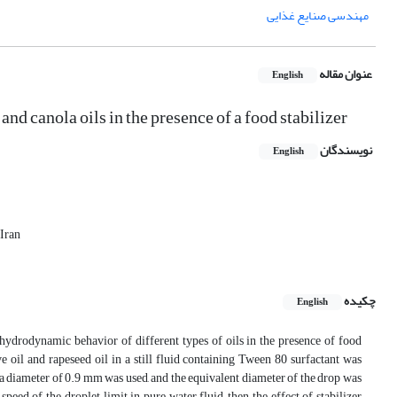
مهندسی صنایع غذایی
عنوان مقاله
English
and canola oils in the presence of a food stabilizer
نویسندگان
English
 Iran
چکیده
English
he hydrodynamic behavior of different types of oils in the presence of food
e oil and rapeseed oil in a still fluid containing Tween 80 surfactant was
ith a diameter of 0.9 mm was used, and the equivalent diameter of the drop was
eed of the droplet limit in pure water fluid, then the effect of stabilizer