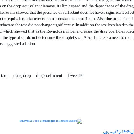
 on the drop equivalent diameter, its limit speed and the dependence of the drag
he results showed that the presence of surfactant does not have a significant effect
, the equivalent diameter remains constant at about 4 mm. Also, due to the fact that
urfactant, the rate did not change significantly. In addition, the results related t
, which showed that as the Reynolds number increases, the drag coefficient decre
d the type of oil do not determine the droplet size. Also, if there is a need to re
 a suggested solution.
ctant
rising drop
drag coefficient
Tween 80
دریافت رتبه ارزیابی "بین المللی" در سال ۱۴۰۴ از کمیسیون
is licensed under a
Innovative Food Technologies (IFT)