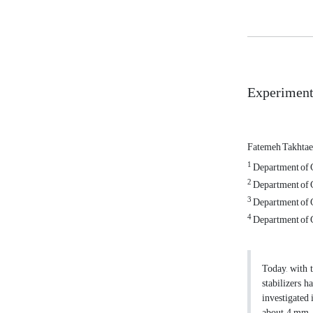
Experimental
Fatemeh Takhtae
1
Department of C
2
Department of C
3
Department of C
4
Department of C
Today, with t
stabilizers h
investigated 
about 4 mm. A