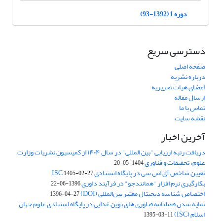
دوره 1 (1392-93)
دسترسی سریع
صفحه اصلی
درباره نشریه
اعضای هیات تحریریه
ارسال مقاله
تماس با ما
نقشه سایت
آخرین اخبار
دریافت رتبه ارزیابی "بین المللی" در سال ۱۴۰۴ از کمیسیون نشریات وزارت
علوم، تحقیقات و فناوری
1404-05-20
تعیین شاخص آی اس سی در پایگاه استنادی ISC
1405-02-27
بکارگیری نرم افزار "همانندجو" در فرآیند داوری
1396-06-22
اختصاص شناسه دیجیتال معتبر بین‌المللی (DOI)
1396-04-27
نمایه شدن فصلنامه فناوری های نوین غذایی در پایگاه استنادی علوم جهان
اسلام (ISC)
1395-03-11