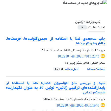
کلیدواژه‌ها =
ژلاتین
تعداد مقالات:
5
چاپ سه‌بعدی غذا با استفاده از هیدروکلوئیدها: فرصت‌ها،
چالش‌ها و کاربردها
دوره 13، شماره 2، زمستان 1404، صفحه
185-205
10.22104/ift.2025.7913.2243
سحر خلیلی، هاجر شکرچی زاده
مشاهده مقاله
اصل مقاله
1.71 M
تهیه و بررسی نانو امولسیون عصاره نعنا با استفاده از
پایدارکننده‌های ترکیبی ژلاتین- توئین 20 به عنوان نگهدارنده
سیستم غذایی
دوره 7، شماره 4، تابستان 1399، صفحه
597-610
10.22104/jift.2020.4053.1948