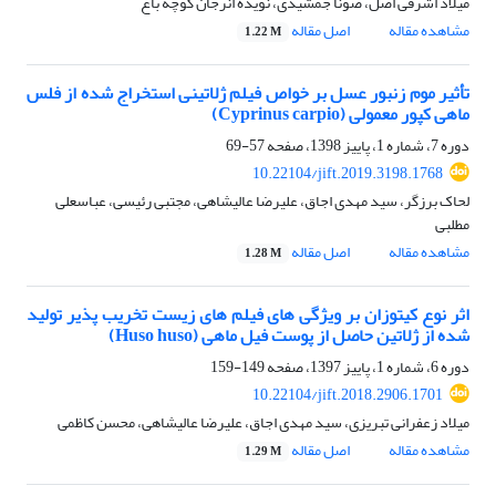
میلاد اشرفی اصل، صونا جمشیدی، نویده انرجان کوچه باغ
مشاهده مقاله
اصل مقاله
1.22 M
تأثیر موم زنبور عسل بر خواص فیلم ژلاتینی استخراج شده از فلس
ماهی کپور معمولی (Cyprinus carpio)
دوره 7، شماره 1، پاییز 1398، صفحه
57-69
10.22104/jift.2019.3198.1768
لحاک برزگر، سید مهدی اجاق، علیرضا عالیشاهی، مجتبی رئیسی، عباسعلی
مطلبی
مشاهده مقاله
اصل مقاله
1.28 M
اثر نوع کیتوزان بر ویژگی های فیلم های زیست تخریب پذیر تولید
شده از ژلاتین حاصل از پوست فیل ماهی (Huso huso)
دوره 6، شماره 1، پاییز 1397، صفحه
149-159
10.22104/jift.2018.2906.1701
میلاد زعفرانی تبریزی، سید مهدی اجاق، علیرضا عالیشاهی، محسن کاظمی
مشاهده مقاله
اصل مقاله
1.29 M