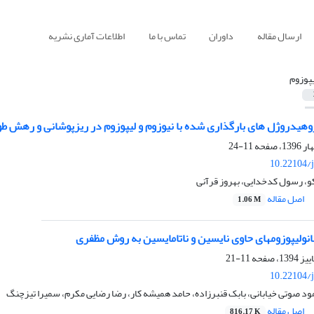
ارسال مقاله
داوران
تماس با ما
اطلاعات آماری نشریه
یپوزوم
روهیدروژل های بارگذارى شده با نیوزوم و لیپوزوم در ریزپوشانی و رهش 
11-24
10.22104/j
و، رسول کدخدایی، بهروز قرآنی
اصل مقاله
1.06 M
 نانولیپوزومهای حاوی نایسین و ناتامایسین به روش مظفری
11-21
10.22104/j
 صوتی خیابانی، بابک قنبرزاده، حامد همیشه کار، رضا رضایی مکرم، سمیرا تیزچنگ
اصل مقاله
816.17 K