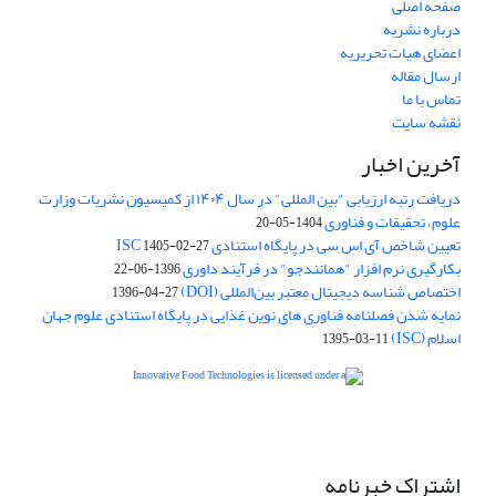
صفحه اصلی
درباره نشریه
اعضای هیات تحریریه
ارسال مقاله
تماس با ما
نقشه سایت
آخرین اخبار
دریافت رتبه ارزیابی "بین المللی" در سال ۱۴۰۴ از کمیسیون نشریات وزارت
علوم، تحقیقات و فناوری
1404-05-20
تعیین شاخص آی اس سی در پایگاه استنادی ISC
1405-02-27
بکارگیری نرم افزار "همانندجو" در فرآیند داوری
1396-06-22
اختصاص شناسه دیجیتال معتبر بین‌المللی (DOI)
1396-04-27
نمایه شدن فصلنامه فناوری های نوین غذایی در پایگاه استنادی علوم جهان
اسلام (ISC)
1395-03-11
is licensed under a
Creative
Innovative Food Technologies (IFT)
Commons Attribution 4.0 International License
اشتراک خبرنامه