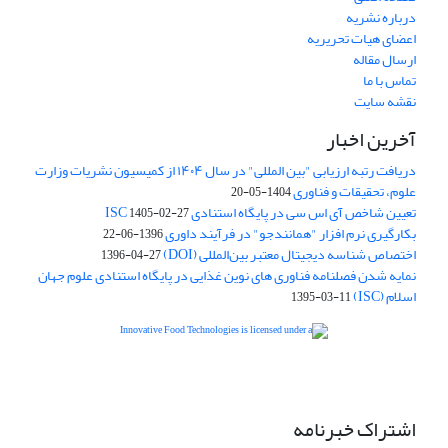
درباره نشریه
اعضای هیات تحریریه
ارسال مقاله
تماس با ما
نقشه سایت
آخرین اخبار
دریافت رتبه ارزیابی "بین المللی" در سال ۱۴۰۴ از کمیسیون نشریات وزارت
علوم، تحقیقات و فناوری
1404-05-20
تعیین شاخص آی اس سی در پایگاه استنادی ISC
1405-02-27
بکارگیری نرم افزار "همانندجو" در فرآیند داوری
1396-06-22
اختصاص شناسه دیجیتال معتبر بین‌المللی (DOI)
1396-04-27
نمایه شدن فصلنامه فناوری های نوین غذایی در پایگاه استنادی علوم جهان
اسلام (ISC)
1395-03-11
is licensed under a
Creative
Innovative Food Technologies (IFT)
Commons Attribution 4.0 International License
اشتراک خبرنامه