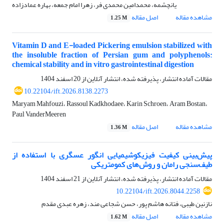
یانچشمه، محمدامین محمدی فر، زهرا امام جمعه، بهاره عمادزاده
مشاهده مقاله
اصل مقاله
1.25 M
Vitamin D and E-loaded Pickering emulsion stabilized with
the insoluble fraction of Persian gum and polyphenols:
chemical stability and in vitro gastrointestinal digestion
مقالات آماده انتشار، پذیرفته شده، انتشار آنلاین از
20 اسفند 1404
10.22104/ift.2026.8138.2273
Maryam Mahfouzi، Rassoul Kadkhodaee، Karin Schroen، Aram Bostan،
Paul VanderMeeren
مشاهده مقاله
اصل مقاله
1.36 M
پیش‌بینی کیفیت فیزیکوشیمیایی انگور عسگری با استفاده از
طیف‌سنجی رامان و روش‌های کمومتریکی
مقالات آماده انتشار، پذیرفته شده، انتشار آنلاین از
21 اسفند 1404
10.22104/ift.2026.8044.2258
نازنین طیبی، فتانه هاشم پور، حسن شجاعی مند، زهره عبدی مقدم
مشاهده مقاله
اصل مقاله
1.62 M