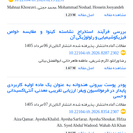
Mahnaz Khosravi، محمد حجتی، Mohammad Noshad، Hossein Jooyandeh
مشاهده مقاله
اصل مقاله
1.23 M
بررسی فرآیند استخراج نشاسته کینوا و مقایسه خواص
فیزیکوشیمیایی و رئولوژیکی آن
مقالات آماده انتشار، پذیرفته شده، انتشار آنلاین از
06 مرداد 1405
10.22104/ift.2026.8287.2302
رضا ورانلو، اکرم شریفی، عاطفه طاهرخانی، ابوالفضل بیاتی
مشاهده مقاله
اصل مقاله
1.67 M
پودر پوست بیرونی هندوانه به عنوان یک ماده اولیه کاربردی
پایدار در فرمولاسیون ویفر: ارزیابی تقریبی، معدنی، آنتی‌اکسیدانی
و حسی
مقالات آماده انتشار، پذیرفته شده، انتشار آنلاین از
07 مرداد 1405
10.22104/ift.2026.8354.2307
Aiza Qamar، Ayesha Khalid، Ayesha Sarfaraz، Ayesha Shoukat، Hifza
Ali، Syed Abdul Wadood، Wahab Ali Khan
مشاهده مقاله
اصل مقاله