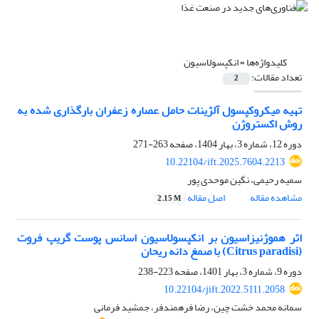
کلیدواژه‌ها =
انکپسولاسیون
تعداد مقالات:
2
تهیه میکروکپسول آلژینات حامل عصاره زعفران بارگذاری شده به
روش اکستروژن
دوره 12، شماره 3، بهار 1404، صفحه
263-271
10.22104/ift.2025.7604.2213
سمیه رحیمی، نگین موحدی پور
مشاهده مقاله
اصل مقاله
2.15 M
اثر هموژنیزاسیون بر انکپسولاسیون اسانس پوست گریپ فروت
(Citrus paradisi) با صمغ دانه ریحان
دوره 9، شماره 3، بهار 1401، صفحه
223-238
10.22104/jift.2022.5111.2058
سمانه محمد خشت چین، رضا فرهمندفر، جمشید فرمانی