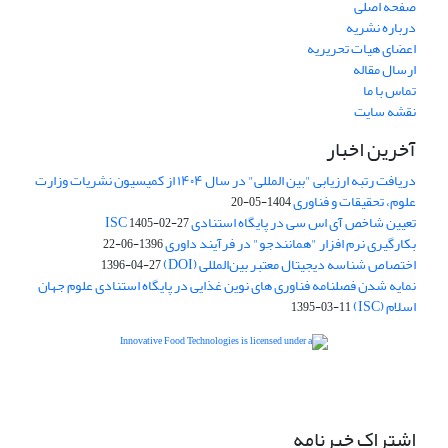
صفحه اصلی
درباره نشریه
اعضای هیات تحریریه
ارسال مقاله
تماس با ما
نقشه سایت
آخرین اخبار
دریافت رتبه ارزیابی "بین المللی" در سال ۱۴۰۴ از کمیسیون نشریات وزارت
علوم، تحقیقات و فناوری
1404-05-20
تعیین شاخص آی اس سی در پایگاه استنادی ISC
1405-02-27
بکارگیری نرم افزار "همانندجو" در فرآیند داوری
1396-06-22
اختصاص شناسه دیجیتال معتبر بین‌المللی (DOI)
1396-04-27
نمایه شدن فصلنامه فناوری های نوین غذایی در پایگاه استنادی علوم جهان
اسلام (ISC)
1395-03-11
is licensed under a
Creative
Innovative Food Technologies (IFT)
Commons Attribution 4.0 International License
اشتراک خبرنامه