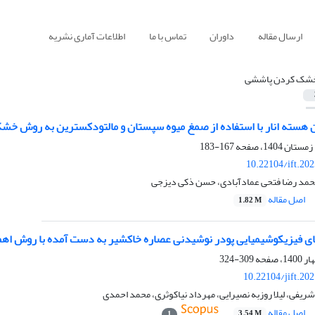
ارسال مقاله
داوران
تماس با ما
اطلاعات آماری نشریه
شک کردن پاششی
 هسته انار با استفاده از صمغ میوه سپستان و مالتودکسترین به روش خشک
167-183
10.22104/ift.20
حمد رضا فتحی عمادآبادی، حسن ذکی دیزجی
اصل مقاله
1.82 M
ی فیزیکوشیمیایی پودر نوشیدنی عصاره خاکشیر به دست آمده با روش اه
309-324
10.22104/jift.20
شریفی، لیلا روزبه نصیرایی، مهرداد نیاکوثری، محمد احمدی
اصل مقاله
3.54 M
1