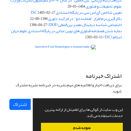
دریافت رتبه ارزیابی "بین المللی" در سال ۱۴۰۴ از کمیسیون نشریات وزارت
علوم، تحقیقات و فناوری
1404-05-20
تعیین شاخص آی اس سی در پایگاه استنادی ISC
1405-02-27
بکارگیری نرم افزار "همانندجو" در فرآیند داوری
1396-06-22
اختصاص شناسه دیجیتال معتبر بین‌المللی (DOI)
1396-04-27
نمایه شدن فصلنامه فناوری های نوین غذایی در پایگاه استنادی علوم جهان
اسلام (ISC)
1395-03-11
is licensed under a
Creative
Innovative Food Technologies (IFT)
Commons Attribution 4.0 International License
اشتراک خبرنامه
برای دریافت اخبار و اطلاعیه های مهم نشریه در خبرنامه نشریه مشترک
شوید.
اشتراک
این وب سایت از کوکی ها برای اطمینان از ارائه بهترین
خدمات استفاده می کند.
متوجه شدم