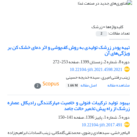
کلیدواژه‌ها =
زرشک
تعداد مقالات:
2
تهیه پودر زرشک تولیدی به روش کف‌پوشی و اثر دمای خشک کن بر
ویژگی‌های آن
دوره 8، شماره 2، زمستان 1399، صفحه
253-272
10.22104/jift.2021.4598.2021
زینب رفتنی امیری، سیده خدیجه حسینی
مشاهده مقاله
اصل مقاله
1.66 M
2
بهبود تولید ترکیبات فنولی و خاصیت مهارکنندگی رادیکال عصاره‌
زرشک از راه پیش تخمیر حالت جامد
دوره 5، شماره 1، پاییز 1396، صفحه
141-150
10.22104/jift.2017.491
الهام رخشی، سیدهادی رضوی، محمدتقی گلمکانی، زینب السادات ابراهیم زاده