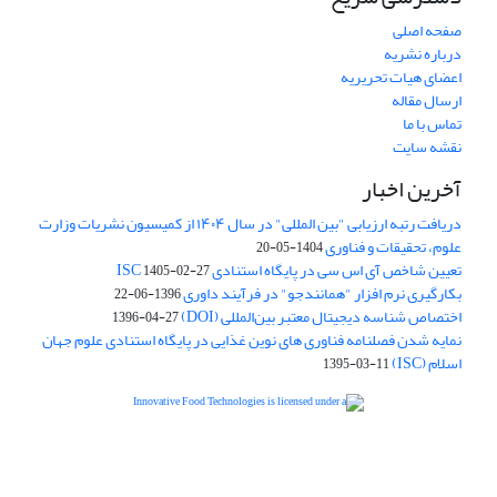
صفحه اصلی
درباره نشریه
اعضای هیات تحریریه
ارسال مقاله
تماس با ما
نقشه سایت
آخرین اخبار
دریافت رتبه ارزیابی "بین المللی" در سال ۱۴۰۴ از کمیسیون نشریات وزارت
علوم، تحقیقات و فناوری
1404-05-20
تعیین شاخص آی اس سی در پایگاه استنادی ISC
1405-02-27
بکارگیری نرم افزار "همانندجو" در فرآیند داوری
1396-06-22
اختصاص شناسه دیجیتال معتبر بین‌المللی (DOI)
1396-04-27
نمایه شدن فصلنامه فناوری های نوین غذایی در پایگاه استنادی علوم جهان
اسلام (ISC)
1395-03-11
is licensed under a
Creative
Innovative Food Technologies (IFT)
Commons Attribution 4.0 International License