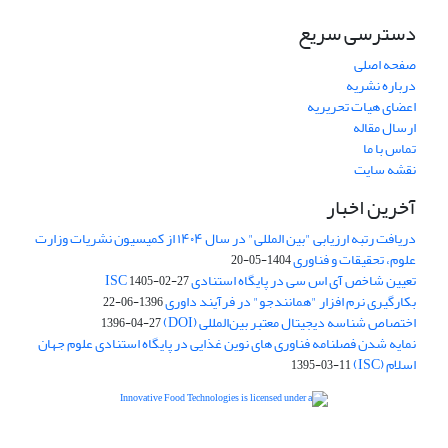
دسترسی سریع
صفحه اصلی
درباره نشریه
اعضای هیات تحریریه
ارسال مقاله
تماس با ما
نقشه سایت
آخرین اخبار
دریافت رتبه ارزیابی "بین المللی" در سال ۱۴۰۴ از کمیسیون نشریات وزارت
علوم، تحقیقات و فناوری
1404-05-20
تعیین شاخص آی اس سی در پایگاه استنادی ISC
1405-02-27
بکارگیری نرم افزار "همانندجو" در فرآیند داوری
1396-06-22
اختصاص شناسه دیجیتال معتبر بین‌المللی (DOI)
1396-04-27
نمایه شدن فصلنامه فناوری های نوین غذایی در پایگاه استنادی علوم جهان
اسلام (ISC)
1395-03-11
is licensed under a
Creative
Innovative Food Technologies (IFT)