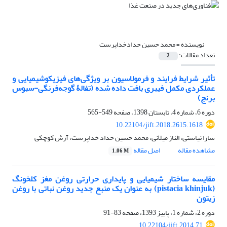
نویسنده =
محمد حسین حدادخداپرست
تعداد مقالات:
2
تأثیر شرایط فرایند و فرمولاسیون بر ویژگی‌های فیزیکوشیمیایی و
عملکردی مکمل فیبری بافت داده شده (تفالۀ گوجه‌فرنگی-سبوس
برنج)
دوره 6، شماره 4، تابستان 1398، صفحه
549-565
10.22104/jift.2018.2615.1618
سارا نیاستی، الناز میلانی، محمد حسین حداد خداپرست، آرش کوچکی
مشاهده مقاله
اصل مقاله
1.06 M
مقایسه ساختار شیمیایی و پایداری حرارتی روغن مغز کلخونگ
(pistacia khinjuk) به عنوان یک منبع جدید روغن نباتی با روغن
زیتون
دوره 2، شماره 1، پاییز 1393، صفحه
83-91
10.22104/jift.2014.71