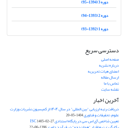
دوره 3 (1394-95)
دوره 2 (1393-94)
دوره 1 (1392-93)
دسترسی سریع
صفحه اصلی
درباره نشریه
اعضای هیات تحریریه
ارسال مقاله
تماس با ما
نقشه سایت
آخرین اخبار
دریافت رتبه ارزیابی "بین المللی" در سال ۱۴۰۴ از کمیسیون نشریات وزارت
علوم، تحقیقات و فناوری
1404-05-20
تعیین شاخص آی اس سی در پایگاه استنادی ISC
1405-02-27
بکارگیری نرم افزار "همانندجو" در فرآیند داوری
1396-06-22