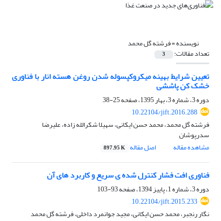
نویسنده =
فرشته گل محمد
تعداد مقالات:
3
تعیین شرایط بهینه میکروکپسوله شدن روغن هسته انار با فناوری
خشک کن پاششی
دوره 3، شماره 3، بهار 1395، صفحه
25-38
10.22104/jift.2016.288
فرشته گل محمد، محمد حسن ایکانی، سهیلا شکرالله زاده، علیرضا
سدرپوشان
مشاهده مقاله
اصل مقاله
897.95 K
فناوری افت فشار کنترل شده ی سریع و کاربرد های آن
دوره 3، شماره 1، پاییز 1394، صفحه
93-103
10.22104/jift.2015.233
نگار رنجبر، محمد حسن ایکانی، مجید جوانمرد داخلی، فرشته گل محمد