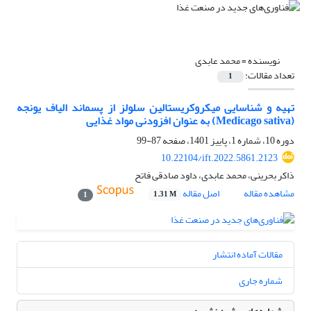
نویسنده =
محمد عابدی
تعداد مقالات:
1
تهیه و شناسایی میکروکریستالین سلولز از پسماند الیاف یونجه
(Medicago sativa) به عنوان افزودنی مواد غذایی
دوره 10، شماره 1، پاییز 1401، صفحه
87-99
10.22104/ift.2022.5861.2123
ذاکر بحرینی، محمد عابدی، داود صادقی فاتح
مشاهده مقاله
اصل مقاله
1.31 M
1
مقالات آماده انتشار
شماره جاری