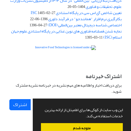
دریافت رتبه ارزیابی "بین المللی" در سال ۱۴۰۴ از کمیسیون نشریات وزارت
علوم، تحقیقات و فناوری
1404-05-20
تعیین شاخص آی اس سی در پایگاه استنادی ISC
1405-02-27
بکارگیری نرم افزار "همانندجو" در فرآیند داوری
1396-06-22
اختصاص شناسه دیجیتال معتبر بین‌المللی (DOI)
1396-04-27
نمایه شدن فصلنامه فناوری های نوین غذایی در پایگاه استنادی علوم جهان
اسلام (ISC)
1395-03-11
is licensed under a
Creative
Innovative Food Technologies (IFT)
Commons Attribution 4.0 International License
اشتراک خبرنامه
برای دریافت اخبار و اطلاعیه های مهم نشریه در خبرنامه نشریه مشترک
شوید.
اشتراک
این وب سایت از کوکی ها برای اطمینان از ارائه بهترین
خدمات استفاده می کند.
متوجه شدم