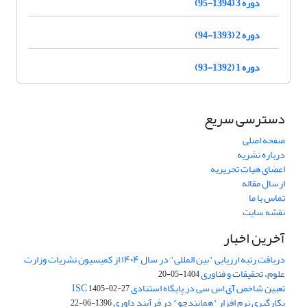
دوره 3 (1394-95)
دوره 2 (1393-94)
دوره 1 (1392-93)
دسترسی سریع
صفحه اصلی
درباره نشریه
اعضای هیات تحریریه
ارسال مقاله
تماس با ما
نقشه سایت
آخرین اخبار
دریافت رتبه ارزیابی "بین المللی" در سال ۱۴۰۴ از کمیسیون نشریات وزارت
علوم، تحقیقات و فناوری
1404-05-20
تعیین شاخص آی اس سی در پایگاه استنادی ISC
1405-02-27
بکارگیری نرم افزار "همانندجو" در فرآیند داوری
1396-06-22