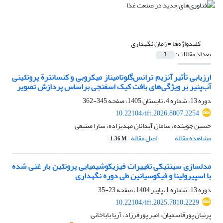
کلیدواژه‌ها =
زمان نگهداری
تعداد مقالات:
3
ارزیابی تأثیر آنزیم ترانس‌گلوتامیناز میکروبی و کنسانترة پروتئینی
آب‌پنیر بر ویژگی‌های بافت کیک اسفنجی براساس پردازش تصویر
دوره 13، شماره 4، تابستان 1405، صفحه
345-362
10.22104/ift.2026.8007.2254
حسین جوینده، سامان آبدانان مهدیزاده، سارا صنیعی
مشاهده مقاله
اصل مقاله
1.36 M
مدلسازی سینتیکی تغییرات فیزیکوشیمیایی پروتئین بار غنی شده
با اسپیرولینا و فیکوسیانین طی دوره نگهداری
دوره 13، شماره 1، پاییز 1404، صفحه
23-35
10.22104/ift.2025.7810.2229
پرنیان پورقاسمیان، امیر پورفرزاد، آریا باباخانی