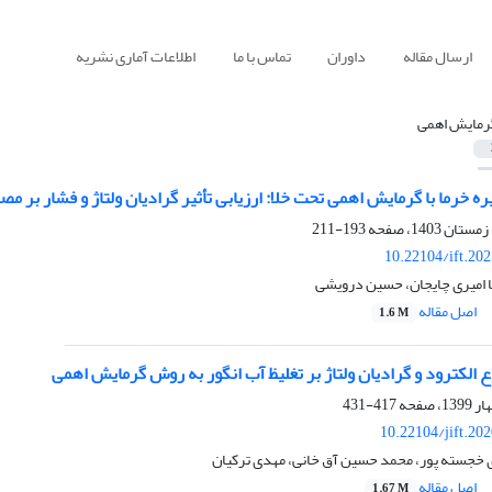
ارسال مقاله
داوران
تماس با ما
اطلاعات آماری نشریه
رمایش اهمی
ره خرما با گرمایش اهمی تحت خلا: ارزیابی تأثیر گرادیان ولتاژ و فشار بر م
193-211
10.22104/ift.20
 امیری چایجان، حسین درویشی
اصل مقاله
1.6 M
 الکترود و گرادیان ولتاژ بر تغلیظ آب انگور به روش گرمایش اهمی
417-431
10.22104/jift.20
خجسته پور، محمد حسین آق خانی، مهدی ترکیان
اصل مقاله
1.67 M