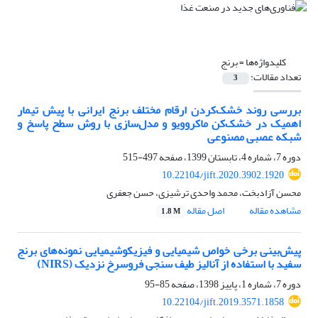
کلیدواژه‌ها =
برنج
تعداد مقالات:
3
بررسی روند خشک‌کردن ارقام مختلف برنج ایرانی با پیش تیمار
اهمیک در خشک‌کن ماکروویو و مدل‌سازی با روش سطح پاسخ و
شبکه عصبی مصنوعی
دوره 7، شماره 4، تابستان 1399، صفحه
497-515
10.22104/jift.2020.3902.1920
محسن آزادبخت، محمد واحدی ترشیزی، حسن جعفری
مشاهده مقاله
اصل مقاله
1.8 M
پیش‌بینی برخی خواص شیمیایی و فیزیکوشیمیایی نمونه‌های برنج
سفید با استفاده از آنالیز طیف سنجی فروسرخ نزدیک (NIRS)
دوره 7، شماره 1، پاییز 1398، صفحه
85-95
10.22104/jift.2019.3571.1858