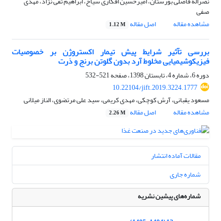
نصراله فاضلی بورستان، امیرحسین افکاری سیاح، ابراهیم تقی نژاد، مهدی
صفی
مشاهده مقاله
اصل مقاله
1.12 M
بررسی تآثیر شرایط پیش تیمار اکستروژن بر خصوصیات
فیزیکوشیمیایی مخلوط آرد بدون گلوتن برنج و ذرت
دوره 6، شماره 4، تابستان 1398، صفحه
521-532
10.22104/jift.2019.3224.1777
مسعود یقبانی، آرش کوچکی، مهدی کریمی، سید علی مرتضوی، الناز میلانی
مشاهده مقاله
اصل مقاله
2.26 M
مقالات آماده انتشار
شماره جاری
شماره‌های پیشین نشریه