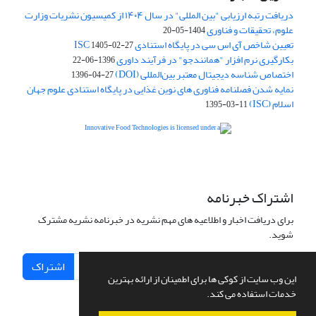
دریافت رتبه ارزیابی "بین المللی" در سال ۱۴۰۴ از کمیسیون نشریات وزارت
علوم، تحقیقات و فناوری
1404-05-20
تعیین شاخص آی اس سی در پایگاه استنادی ISC
1405-02-27
بکارگیری نرم افزار "همانندجو" در فرآیند داوری
1396-06-22
اختصاص شناسه دیجیتال معتبر بین‌المللی (DOI)
1396-04-27
نمایه شدن فصلنامه فناوری های نوین غذایی در پایگاه استنادی علوم جهان
اسلام (ISC)
1395-03-11
is licensed under a
Creative
Innovative Food Technologies (IFT)
Commons Attribution 4.0 International License
اشتراک خبرنامه
برای دریافت اخبار و اطلاعیه های مهم نشریه در خبرنامه نشریه مشترک
شوید.
اشتراک
این وب سایت از کوکی ها برای اطمینان از ارائه بهترین
خدمات استفاده می کند.