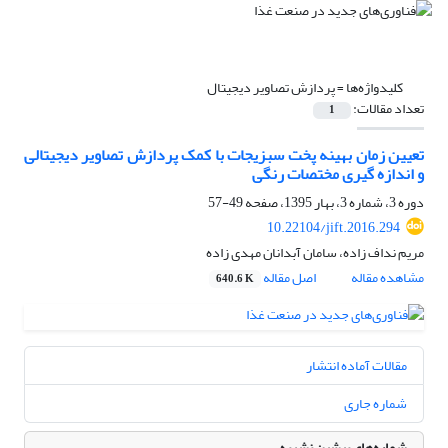
کلیدواژه‌ها =
پردازش تصاویر دیجیتال
تعداد مقالات:
1
تعیین زمان بهینه پخت سبزیجات با کمک پردازش تصاویر دیجیتالی
و اندازه گیری مختصات رنگی
دوره 3، شماره 3، بهار 1395، صفحه
49-57
10.22104/jift.2016.294
مریم نداف زاده، سامان آبدانان مهدی زاده
مشاهده مقاله
اصل مقاله
640.6 K
مقالات آماده انتشار
شماره جاری
شماره‌های پیشین نشریه