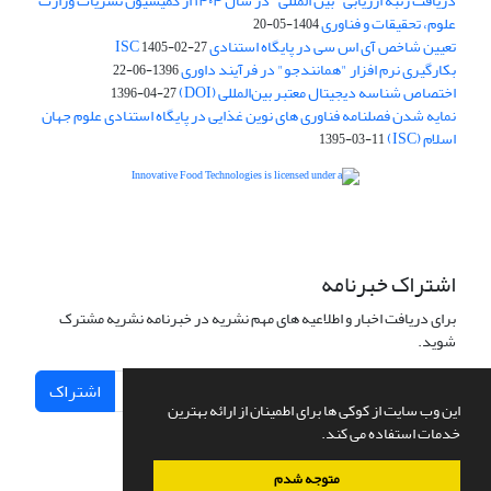
دریافت رتبه ارزیابی "بین المللی" در سال ۱۴۰۴ از کمیسیون نشریات وزارت
علوم، تحقیقات و فناوری
1404-05-20
تعیین شاخص آی اس سی در پایگاه استنادی ISC
1405-02-27
بکارگیری نرم افزار "همانندجو" در فرآیند داوری
1396-06-22
اختصاص شناسه دیجیتال معتبر بین‌المللی (DOI)
1396-04-27
نمایه شدن فصلنامه فناوری های نوین غذایی در پایگاه استنادی علوم جهان
اسلام (ISC)
1395-03-11
is licensed under a
Creative
Innovative Food Technologies (IFT)
Commons Attribution 4.0 International License
اشتراک خبرنامه
برای دریافت اخبار و اطلاعیه های مهم نشریه در خبرنامه نشریه مشترک
شوید.
اشتراک
این وب سایت از کوکی ها برای اطمینان از ارائه بهترین
خدمات استفاده می کند.
متوجه شدم