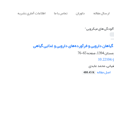
ارسال مقاله
داوران
تماس با ما
اطلاعات آماری نشریه
آلودگی های میکروبی"
یاهان دارویی و فرآورده‌های دارویی و غذایی گیاهی
65-76
10.22104/j
فهانی، محمد عابدی
اصل مقاله
480.45 K