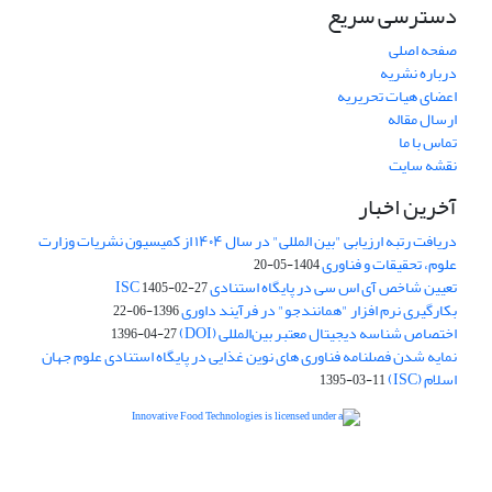
دسترسی سریع
صفحه اصلی
درباره نشریه
اعضای هیات تحریریه
ارسال مقاله
تماس با ما
نقشه سایت
آخرین اخبار
دریافت رتبه ارزیابی "بین المللی" در سال ۱۴۰۴ از کمیسیون نشریات وزارت
علوم، تحقیقات و فناوری
1404-05-20
تعیین شاخص آی اس سی در پایگاه استنادی ISC
1405-02-27
بکارگیری نرم افزار "همانندجو" در فرآیند داوری
1396-06-22
اختصاص شناسه دیجیتال معتبر بین‌المللی (DOI)
1396-04-27
نمایه شدن فصلنامه فناوری های نوین غذایی در پایگاه استنادی علوم جهان
اسلام (ISC)
1395-03-11
is licensed under a
Creative
Innovative Food Technologies (IFT)
Commons Attribution 4.0 International License