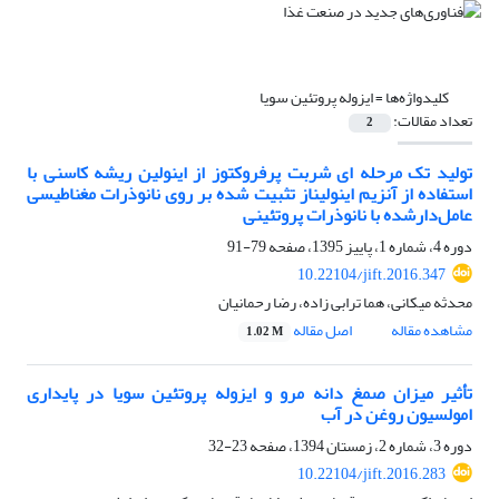
کلیدواژه‌ها =
ایزوله پروتئین سویا
تعداد مقالات:
2
تولید تک مرحله ای شربت پرفروکتوز از اینولین ریشه کاسنی با
استفاده از آنزیم اینولیناز تثبیت شده بر روی نانوذرات مغناطیسی
عامل‌دارشده با نانوذرات پروتئینی
دوره 4، شماره 1، پاییز 1395، صفحه
79-91
10.22104/jift.2016.347
محدثه میکانی، هما ترابی زاده، رضا رحمانیان
مشاهده مقاله
اصل مقاله
1.02 M
تأثیر میزان صمغ دانه مرو و ایزوله پروتئین سویا در پایداری
امولسیون روغن در آب
دوره 3، شماره 2، زمستان 1394، صفحه
23-32
10.22104/jift.2016.283