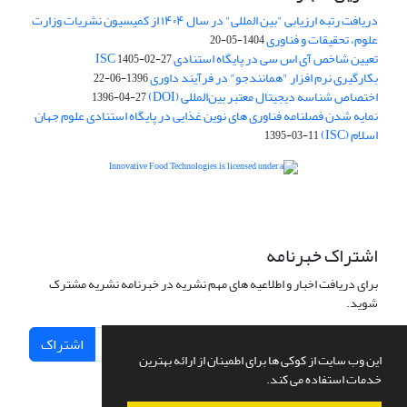
دریافت رتبه ارزیابی "بین المللی" در سال ۱۴۰۴ از کمیسیون نشریات وزارت
علوم، تحقیقات و فناوری
1404-05-20
تعیین شاخص آی اس سی در پایگاه استنادی ISC
1405-02-27
بکارگیری نرم افزار "همانندجو" در فرآیند داوری
1396-06-22
اختصاص شناسه دیجیتال معتبر بین‌المللی (DOI)
1396-04-27
نمایه شدن فصلنامه فناوری های نوین غذایی در پایگاه استنادی علوم جهان
اسلام (ISC)
1395-03-11
is licensed under a
Creative
Innovative Food Technologies (IFT)
Commons Attribution 4.0 International License
اشتراک خبرنامه
برای دریافت اخبار و اطلاعیه های مهم نشریه در خبرنامه نشریه مشترک
شوید.
اشتراک
این وب سایت از کوکی ها برای اطمینان از ارائه بهترین
خدمات استفاده می کند.