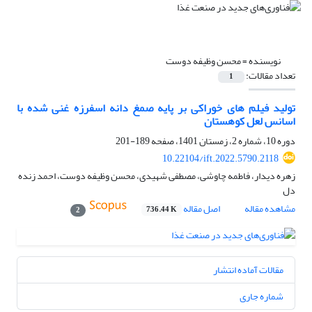
نویسنده =
محسن وظیفه دوست
تعداد مقالات:
1
تولید فیلم های خوراکی بر پایه صمغ دانه اسفرزه غنی شده با
اسانس لعل کوهستان
دوره 10، شماره 2، زمستان 1401، صفحه
189-201
10.22104/ift.2022.5790.2118
زهره دیدار، فاطمه چاوشی، مصطفی شهیدی، محسن وظیفه دوست، احمد زنده
دل
مشاهده مقاله
اصل مقاله
736.44 K
2
مقالات آماده انتشار
شماره جاری