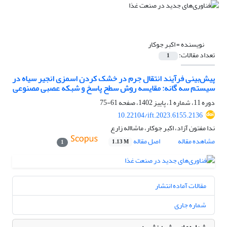
نویسنده =
اکبر جوکار
تعداد مقالات:
1
پیش‌بینی فرآیند انتقال جرم در خشک کردن اسمزی انجیر سیاه در
سیستم سه گانه: مقایسه روش سطح پاسخ و شبکه عصبی مصنوعی
دوره 11، شماره 1، پاییز 1402، صفحه
61-75
10.22104/ift.2023.6155.2136
ندا مفتون آزاد، اکبر جوکار، ماشااله زارع
مشاهده مقاله
اصل مقاله
1.13 M
1
مقالات آماده انتشار
شماره جاری