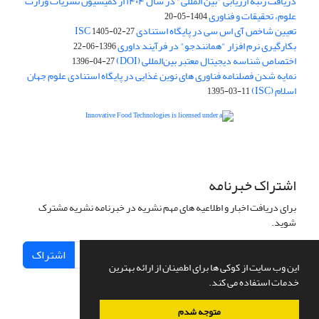
دریافت رتبه ارزیابی "بین المللی" در سال ۱۴۰۴ از کمیسیون نشریات وزارت
علوم، تحقیقات و فناوری
1404-05-20
تعیین شاخص آی اس سی در پایگاه استنادی ISC
1405-02-27
بکارگیری نرم افزار "همانندجو" در فرآیند داوری
1396-06-22
اختصاص شناسه دیجیتال معتبر بین‌المللی (DOI)
1396-04-27
نمایه شدن فصلنامه فناوری های نوین غذایی در پایگاه استنادی علوم جهان
اسلام (ISC)
1395-03-11
is licensed under a
Creative
Innovative Food Technologies (IFT)
Commons Attribution 4.0 International License
اشتراک خبرنامه
برای دریافت اخبار و اطلاعیه های مهم نشریه در خبرنامه نشریه مشترک
شوید.
اشتراک
این وب سایت از کوکی ها برای اطمینان از ارائه بهترین
خدمات استفاده می کند.
متوجه شدم