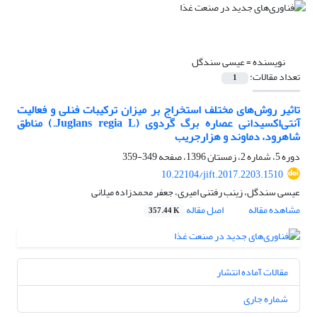
نویسنده =
عیسی سندگل
تعداد مقالات:
1
تاثیر روش‌های مختلف استخراج بر میزان ترکیبات فنلی و فعالیت
آنتی‌اکسیدانی عصاره برگ گردوی (Juglans regia L.) مناطق
شاهرود، دماوند و هزارجریب
دوره 5، شماره 2، زمستان 1396، صفحه
349-359
10.22104/jift.2017.2203.1510
عیسی سندگل، زینب رفتنی امیری، جعفر محمدزاده میلانی
مشاهده مقاله
اصل مقاله
357.44 K
مقالات آماده انتشار
شماره جاری