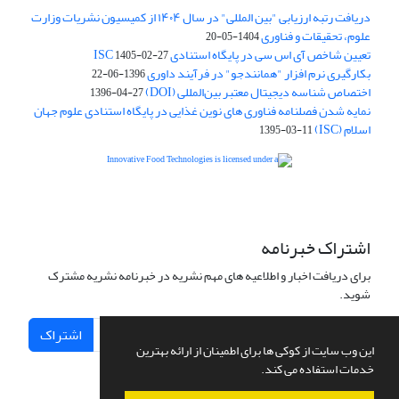
دریافت رتبه ارزیابی "بین المللی" در سال ۱۴۰۴ از کمیسیون نشریات وزارت
علوم، تحقیقات و فناوری
1404-05-20
تعیین شاخص آی اس سی در پایگاه استنادی ISC
1405-02-27
بکارگیری نرم افزار "همانندجو" در فرآیند داوری
1396-06-22
اختصاص شناسه دیجیتال معتبر بین‌المللی (DOI)
1396-04-27
نمایه شدن فصلنامه فناوری های نوین غذایی در پایگاه استنادی علوم جهان
اسلام (ISC)
1395-03-11
is licensed under a
Creative
Innovative Food Technologies (IFT)
Commons Attribution 4.0 International License
اشتراک خبرنامه
برای دریافت اخبار و اطلاعیه های مهم نشریه در خبرنامه نشریه مشترک
شوید.
اشتراک
این وب سایت از کوکی ها برای اطمینان از ارائه بهترین
خدمات استفاده می کند.