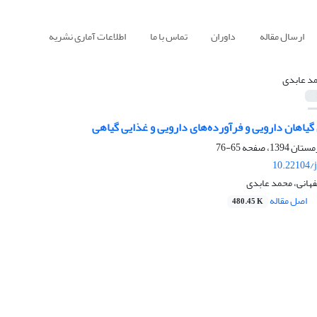
ارسال مقاله
داوران
تماس با ما
اطلاعات آماری نشریه
د عابدی
یاهان دارویی و فرآورده‌های دارویی و غذایی گیاهی
65-76
10.22104/j
فهانی، محمد عابدی
اصل مقاله
480.45 K