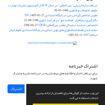
دریافت رتبه ارزیابی "بین المللی" در سال ۱۴۰۴ از کمیسیون نشریات وزارت
علوم، تحقیقات و فناوری
1404-05-20
تعیین شاخص آی اس سی در پایگاه استنادی ISC
1405-02-27
بکارگیری نرم افزار "همانندجو" در فرآیند داوری
1396-06-22
اختصاص شناسه دیجیتال معتبر بین‌المللی (DOI)
1396-04-27
نمایه شدن فصلنامه فناوری های نوین غذایی در پایگاه استنادی علوم جهان
اسلام (ISC)
1395-03-11
is licensed under a
Creative
Innovative Food Technologies (IFT)
Commons Attribution 4.0 International License
اشتراک خبرنامه
برای دریافت اخبار و اطلاعیه های مهم نشریه در خبرنامه نشریه مشترک
شوید.
اشتراک
این وب سایت از کوکی ها برای اطمینان از ارائه بهترین
خدمات استفاده می کند.