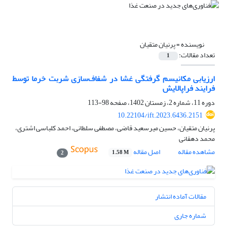
نویسنده =
پرنیان متقیان
تعداد مقالات:
1
ارزیابی مکانیسم گرفتگی غشا در شفاف‌سازی شربت خرما توسط
فرایند فراپالایش
دوره 11، شماره 2، زمستان 1402، صفحه
98-113
10.22104/ift.2023.6436.2151
پرنیان متقیان، حسین میرسعید قاضی، مصطفی سلطانی، احمد کلباسی اشتری،
محمد دهقانی
مشاهده مقاله
اصل مقاله
1.58 M
2
مقالات آماده انتشار
شماره جاری