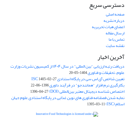
دسترسی سریع
صفحه اصلی
درباره نشریه
اعضای هیات تحریریه
ارسال مقاله
تماس با ما
نقشه سایت
آخرین اخبار
دریافت رتبه ارزیابی "بین المللی" در سال ۱۴۰۴ از کمیسیون نشریات وزارت
علوم، تحقیقات و فناوری
1404-05-20
تعیین شاخص آی اس سی در پایگاه استنادی ISC
1405-02-27
بکارگیری نرم افزار "همانندجو" در فرآیند داوری
1396-06-22
اختصاص شناسه دیجیتال معتبر بین‌المللی (DOI)
1396-04-27
نمایه شدن فصلنامه فناوری های نوین غذایی در پایگاه استنادی علوم جهان
اسلام (ISC)
1395-03-11
is licensed under a
Creative
Innovative Food Technologies (IFT)
Commons Attribution 4.0 International License