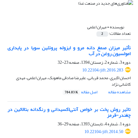
نویسنده =
مهران اعلمی
تعداد مقالات:
2
تأثیر میزان صمغ دانه مرو و ایزوله پروتئین سویا در پایداری
امولسیون روغن در آب
دوره 3، شماره 2، زمستان 1394، صفحه
23-32
10.22104/jift.2016.283
احسان اکبری، محمد قربانی، علیرضا صادقی ماهونک، مهران اعلمی، مهدی
کاشانی نژاد
مشاهده مقاله
اصل مقاله
784.83 K
تاثیر روش پخت بر خواص آنتی‌اکسیدانی و رنگدانه بتالائین در
چغندر-قرمز
دوره 1، شماره 4، تابستان 1393، صفحه
29-36
10.22104/jift.2014.50