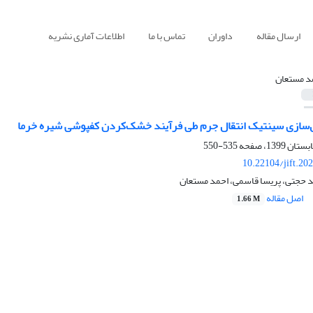
ارسال مقاله
داوران
تماس با ما
اطلاعات آماری نشریه
د مستعان
دل‌سازی سینتیک انتقال جرم طی فرآیند خشک‌‌کردن کف‏پوشی شیره خرما
535-550
10.22104/jift.20
 حجتی، پریسا قاسمی، احمد مستعان
اصل مقاله
1.66 M