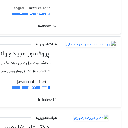
asnrukh.ac.ir
hojjati
0000-0001-9873-0914
h-index:
32
هیات تحریریه
پروفسور مجید جوان
بهداشت و کنترل کیفی مواد غذایی
دانشیار سازمان پژوهش های علمی 
irost.ir
javanmard
0000-0001-5500-7718
h-index:
14
هیات تحریریه
دکتر علیرضا بصیری