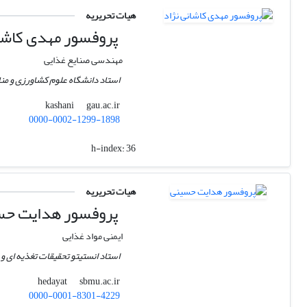
هیات تحریریه
پروفسور مهدی کاشان
مهندسی صنایع غذایی
استاد دانشگاه علوم کشاورزی و من
gau.ac.ir
kashani
0000-0002-1299-1898
h-index:
36
هیات تحریریه
پروفسور هدایت حس
ایمنی مواد غذایی
استاد انستیتو تحقیقات تغذیه ای و
sbmu.ac.ir
hedayat
0000-0001-8301-4229