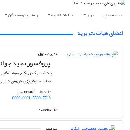
صفحه اصلی
مرور
اطلاعات نشریه
راهنمای نویسندگان
اعضای هیات تحریریه
مدیر مسئول
پروفسور ﻣﺠﯿﺪ ﺟﻮاﻧ
بهداشت و کنترل کیفی مواد غذایی
استاد سازمان پژوهش‌های علمی و 
irost.ir
javanmard
0000-0001-5500-7718
h-index:
14
سردبیر