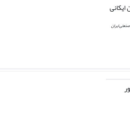
اﯾﮑﺎﻧﯽ
صنعتی ایران
ر