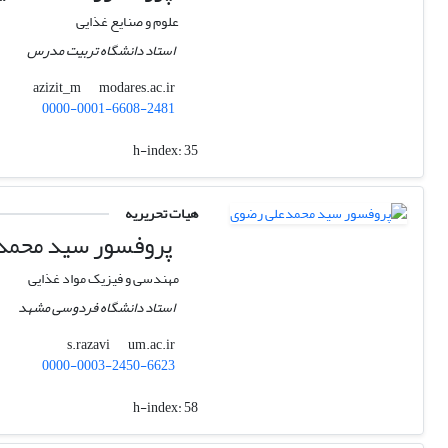
علوم و صنایع غذایی
استاد دانشگاه تربیت مدرس
modares.ac.ir
azizit_m
0000-0001-6608-2481
h-index:
35
هیات تحریریه
پروفسور سید محمد
مهندسی و فیزیک مواد غذایی
استاد دانشگاه فردوسی مشهد
um.ac.ir
s.razavi
0000-0003-2450-6623
h-index:
58