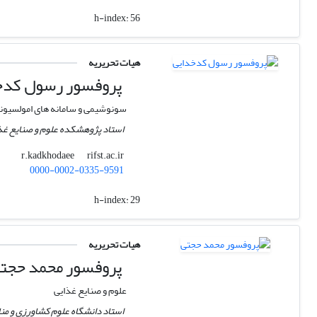
h-index:
56
هیات تحریریه
پروفسور رسول کدخ
سونوشیمی و سامانه های امولسیون
استاد پژوهشکده علوم و صنایع غ
rifst.ac.ir
r.kadkhodaee
0000-0002-0335-9591
h-index:
29
هیات تحریریه
پروفسور محمد حجت
علوم و صنایع غذایی
استاد دانشگاه علوم کشاورزی و من