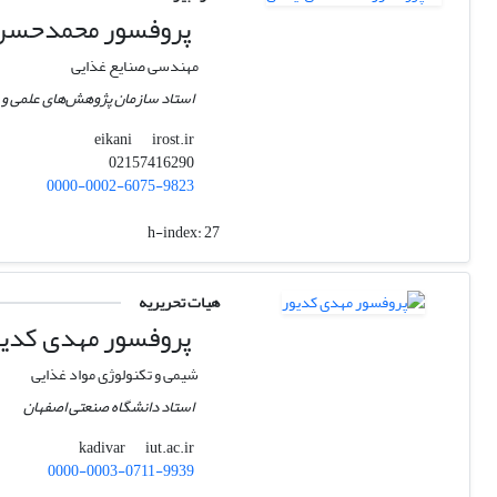
پروفسور ﻣﺤﻤﺪﺣﺴﻦ 
مهندسی صنایع غذایی
استاد سازمان پژوهش‌های علمی و 
irost.ir
eikani
02157416290
0000-0002-6075-9823
h-index:
27
هیات تحریریه
پروفسور مهدی کدیو
شیمی و تکنولوژی مواد غذایی
استاد دانشگاه صنعتی اصفهان
iut.ac.ir
kadivar
0000-0003-0711-9939