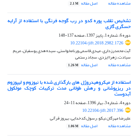
مشاهده مقاله
اصل مقاله
2.1 M
تشخیص تقلب پوره کدو در رب گوجه فرنگی با استفاده از آرایه
حسگری گازی
دوره 6، شماره 1، پاییز 1397، صفحه
137-148
10.22104/jift.2018.2982.1726
آیت محمدرزداری، مهدی قاسمی ورنامخواستی، سیده هدی یوسفیان، مریم
سیادت، زهرا ایزدی، سجاد رستمی
مشاهده مقاله
اصل مقاله
1.26 M
استفاده از میکروهیدروژل های بارگذارى شده با نیوزوم و لیپوزوم
در ریزپوشانی و رهش طولانی مدت ترکیبات کوچک مولکول
آبدوست
دوره 4، شماره 3، بهار 1396، صفحه
11-24
10.22104/jift.2017.396
علیرضا مهرگان نیکو، رسول کدخدایی، بهروز قرآنی
مشاهده مقاله
اصل مقاله
1.06 M