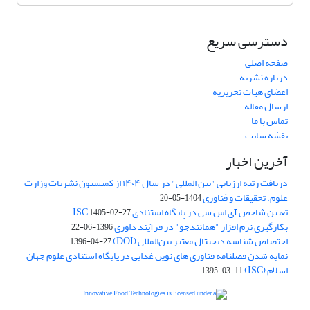
دسترسی سریع
صفحه اصلی
درباره نشریه
اعضای هیات تحریریه
ارسال مقاله
تماس با ما
نقشه سایت
آخرین اخبار
دریافت رتبه ارزیابی "بین المللی" در سال ۱۴۰۴ از کمیسیون نشریات وزارت
علوم، تحقیقات و فناوری
1404-05-20
تعیین شاخص آی اس سی در پایگاه استنادی ISC
1405-02-27
بکارگیری نرم افزار "همانندجو" در فرآیند داوری
1396-06-22
اختصاص شناسه دیجیتال معتبر بین‌المللی (DOI)
1396-04-27
نمایه شدن فصلنامه فناوری های نوین غذایی در پایگاه استنادی علوم جهان
اسلام (ISC)
1395-03-11