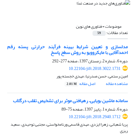
موضوعات =
فناوری های نوین
تعداد مقالات:
59
مدلسازی و تعیین شرایط بهینه فرآیند حرارتی پسته رقم
احمدآقایی با مایکروویو به روش سطح پاسخ
دوره 6، شماره 2، زمستان 1397، صفحه
277-292
10.22104/jift.2018.3022.1731
امین رستمی، حسن صدرنیا، مهدی خجسته پور
مشاهده مقاله
اصل مقاله
2.01 M
سامانه ماشین بویایی، رهیافتی موثر برای تشخیص تقلب درگلاب
دوره 6، شماره 1، پاییز 1397، صفحه
75-89
10.22104/jift.2018.2940.1712
پریا شعبانی، زهرا ایزدی، مهدی قاسمی ورنامخواستی، مجتبی توحیدی، سعید
ریزی