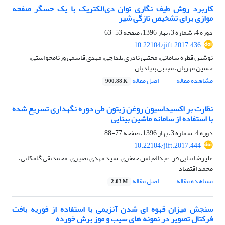
کاربرد روش طیف نگاری توان دی‌الکتریک با یک حسگر صفحه
موازی برای تشخیص تازگی شیر
دوره 4، شماره 3، بهار 1396، صفحه
53-63
10.22104/jift.2017.436
نوشین قطره سامانی، مجتبی نادری بلداجی، مهدی قاسمی ورنامخواستی،
حسین مهربان، مجتبی بنیادیان
مشاهده مقاله
اصل مقاله
900.88 K
نظارت بر اکسیداسیون روغن زیتون طی دوره نگهداری تسریع شده
با استفاده از سامانه ماشین بینایی
دوره 4، شماره 3، بهار 1396، صفحه
77-88
10.22104/jift.2017.444
علیرضا ثنایی فر، عبدالعباس جعفری، سید مهدی نصیری، محمدتقی گلمکانی،
محمد اقتصاد
مشاهده مقاله
اصل مقاله
2.03 M
سنجش میزان قهوه ای شدن آنزیمی با استفاده از فوریه بافت
فرکتال تصویر در نمونه های سیب و موز برش خورده