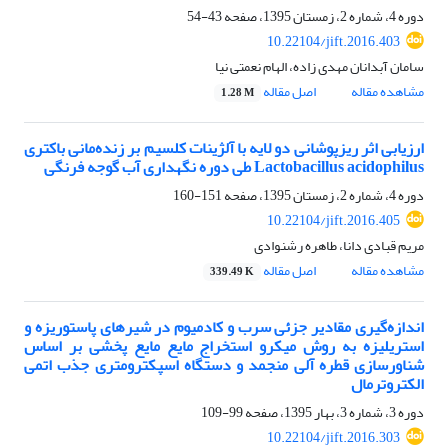
دوره 4، شماره 2، زمستان 1395، صفحه
43-54
10.22104/jift.2016.403
سامان آبدانان مهدی زاده، الهام نعمتی نیا
مشاهده مقاله
اصل مقاله
1.28 M
ارزیابی اثر ریزپوشانی دو لایه با آلژینات کلسیم بر زنده‌مانی باکتری
Lactobacillus acidophilus طی دوره نگهداری آب گوجه فرنگی
دوره 4، شماره 2، زمستان 1395، صفحه
151-160
10.22104/jift.2016.405
مریم قبادی دانا، طاهره رشنوادی
مشاهده مقاله
اصل مقاله
339.49 K
اندازه‌گیری مقادیر جزئی سرب و کادمیوم در شیرهای پاستوریزه و
استریلیزه به روش میکرو استخراج مایع مایع پخشی بر اساس
شناورسازی قطره آلی منجمد و دستگاه اسپکترومتری جذب اتمی
الکتروترمال
دوره 3، شماره 3، بهار 1395، صفحه
99-109
10.22104/jift.2016.303