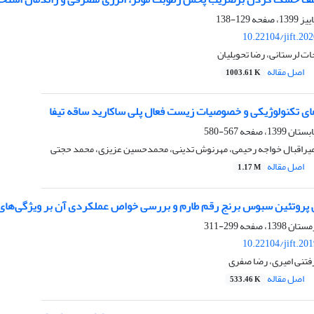
129-138
10.22104/jift.20
ات لرستانی، رضا تحویلیان
اصل مقاله
1003.61 K
ای تکنولوژیکی و خصوصیات زیست فعال پلی ساکارید ساقه تیفا
567-580
امیراقبال خواجه رحیمی، مهرنوش تدینی، محمدحسین عزیزی، محمد حجتی
اصل مقاله
1.17 M
 پروتئین سبوس برنج رقم طارم و بررسی خواص عملکردی آن بر ویژگی‌ها
299-311
10.22104/jift.20
رفتنی امیری، رضا صفری
اصل مقاله
533.46 K