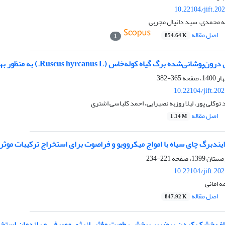
10.22104/jift.20
ه محمدی، سید دانیال مجربی
اصل مقاله
854.64 K
1
برگ گیاه کوله‌خاس (Ruscus hyrcanus L.) به منظور بهبود زمان ماندگاری کیک روغنی
365-382
10.22104/jift.20
توکلی پور، لیلا روزبه نصیرایی، احمد کلباسی اشتری
اصل مقاله
1.14 M
ندبرگ چای سیاه با امواج میکروویو و فراصوت برای استخراج ترکیبات موثر
221-234
10.22104/jift.20
ه امانی
اصل مقاله
847.92 K
تلف خشک کردن برضریب پخش رطوبت مؤثر، انرژی مصرفی و راندمان استخر