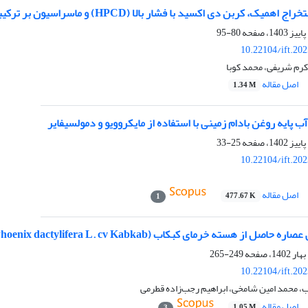
سید با فشار بالا (HPCD) و ماسراسیون بر ترکیبات زیست‌فعال جلبک قهوه‌ای ایرانی (Nizimuddinia zanardini)
80-95
10.22104/ift.20
کرم شریفی، محمد کوبا
اصل مقاله
1.34 M
ب پایه روغن بادام زمینی با استفاده از مایکروویو و دمولسیفایر
25-33
10.22104/ift.20
اصل مقاله
477.67 K
1
 خرمای کبکاب (Phoenix dactylifera L. cv Kabkab) برشته‌شده به روش خشک‌کردن انجمادی
249-265
10.22104/ift.20
، محمد امین شامخی، ابراهیم رجب‌زاده قطرمی
اصل مقاله
1.05 M
3