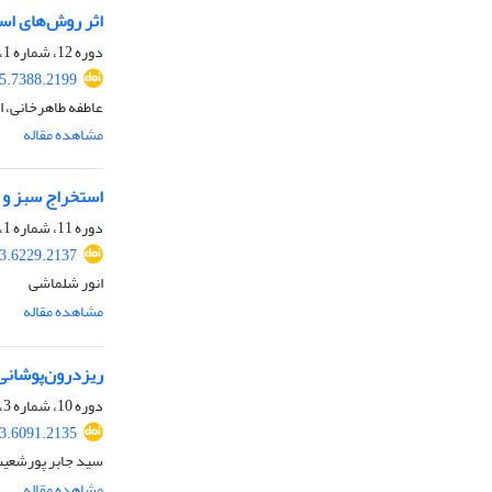
اثر روش‌های استخراج اهمیک، کربن دی اک
دوره 12، شماره 1، پاییز 1403، صفحه
25.7388.2199
عاطفه طاهرخانی، ا
مشاهده مقاله
استخراج سبز و آ
دوره 11، شماره 1، پاییز 1402، صفحه
23.6229.2137
انور شلماشی
مشاهده مقاله
ریزدرون‌پوشانی عصاره حاصل از هسته
دوره 10، شماره 3، بهار 1402، صفحه
23.6091.2135
سید جابر پورشعیب
مشاهده مقاله