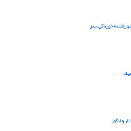
مهارکننده خوردگی سبز
میک
ر و انگور