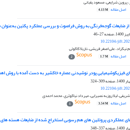
 پروین شرایعی، مسعود یقبانی
اصل مقاله
4.13 M
از ضایعات گوجه‌فرنگی به روش فراصوت و بررسی عملکرد پکتین به‌عنوان 
27-46
10.22104/jift.20
نیکزاد، علی اصغر قریشی، نازیلا کاکوئی
اصل مقاله
1.7 M
2
ی فیزیکوشیمیایی پودر نوشیدنی عصاره خاکشیر به دست آمده با روش اه
309-324
10.22104/jift.20
شریفی، لیلا روزبه نصیرایی، مهرداد نیاکوثری، محمد احمدی
اصل مقاله
3.54 M
1
ی عملکردی پروتئین های هم رسوبی استخراج شده از ضایعات هسته های انا
337-348