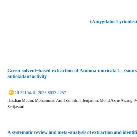
Green solvent-based extraction of Annona muricata L. (sourso
antioxidant activity
10.22104/ift.2025.8033.2257
Hasdian Mudin، Mohammad Amil Zulhilmi Benjamin، Mohd Azrie Awang، 
Setijawati
A systematic review and meta-analysis of extraction and identi