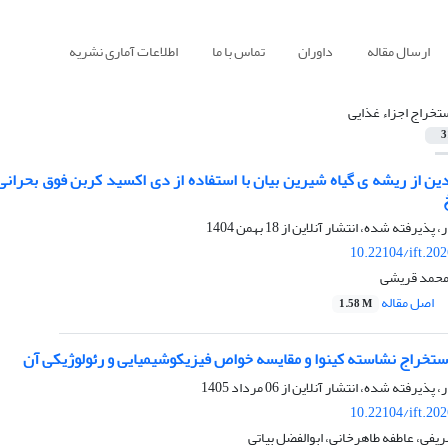
ارسال مقاله
داوران
تماس با ما
اطلاعات آماری نشریه
تخراج اجزاء غذایی
3
ین از ریشه ی گیاه شیرین بیان با استفاده از دی اکسید کربن فوق بحرانی 
ر، پذیرفته شده، انتشار آنلاین از
18 بهمن 1404
10.22104/ift.20
محمد قریشی
اصل مقاله
1.58 M
ستخراج نشاسته کینوا و مقایسه خواص فیزیکوشیمیایی و رئولوژیکی آن
ر، پذیرفته شده، انتشار آنلاین از
06 مرداد 1405
10.22104/ift.20
ریفی، عاطفه طاهرخانی، ابوالفضل بیاتی