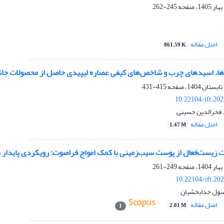
245-262
اصل مقاله
861.59 K
اسیدهای چرب و شاخص‌های کیفی عصاره لیپیدی حاصل از محصولات جانبی میگوی ببری سبز 
415-431
10.22104/ift.20
 فخرالدین حسینی
اصل مقاله
1.47 M
 زیست‌فعال از پوست سیب‌زمینی با کمک امواج فراصوت: رویکردی پایدار بر
249-261
10.22104/ift.20
سول خدابخشیان
اصل مقاله
2.01 M
1