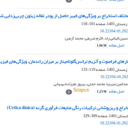
ختلف استخراج بر ویژگی‌های فیبر حاصل از پودر تفاله زیتون چربی‌زدایی ش
101-118
10.22104/ift.20
 حسین الهامی راد، اکرم شریفی، محمد آرمین
اصل مقاله
1.06 M
ارهای فراصوت و آنزیم ترانس‌گلوتامیناز بر میزان راندمان، ویژگی‌های فیزی
119-133
10.22104/ift.20
امین مهرنیا، محمد حجتی، بهروز علیزاده بهبهانی
اصل مقاله
1.23 M
2
ج و ریزپوشانی ترکیبات رنگی ضایعات فرآوری گزنه (Urtica dioica)
309-329
10.22104/ift.20