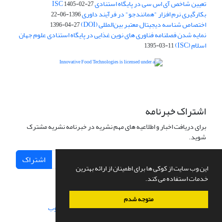
تعیین شاخص آی اس سی در پایگاه استنادی ISC
1405-02-27
بکارگیری نرم افزار "همانندجو" در فرآیند داوری
1396-06-22
اختصاص شناسه دیجیتال معتبر بین‌المللی (DOI)
1396-04-27
نمایه شدن فصلنامه فناوری های نوین غذایی در پایگاه استنادی علوم جهان
اسلام (ISC)
1395-03-11
is licensed under a
Creative
Innovative Food Technologies (IFT)
Commons Attribution 4.0 International License
اشتراک خبرنامه
برای دریافت اخبار و اطلاعیه های مهم نشریه در خبرنامه نشریه مشترک
شوید.
اشتراک
این وب سایت از کوکی ها برای اطمینان از ارائه بهترین
خدمات استفاده می کند.
متوجه شدم
سامانه مدیریت نشریات علمی.
طراحی و پیاده سازی از
سیناوب