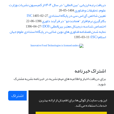
دریافت رتبه ارزیابی "بین المللی" در سال ۱۴۰۴ از کمیسیون نشریات وزارت
علوم، تحقیقات و فناوری
1404-05-20
تعیین شاخص آی اس سی در پایگاه استنادی ISC
1405-02-27
بکارگیری نرم افزار "همانندجو" در فرآیند داوری
1396-06-22
اختصاص شناسه دیجیتال معتبر بین‌المللی (DOI)
1396-04-27
نمایه شدن فصلنامه فناوری های نوین غذایی در پایگاه استنادی علوم جهان
اسلام (ISC)
1395-03-11
is licensed under a
Creative
Innovative Food Technologies (IFT)
Commons Attribution 4.0 International License
اشتراک خبرنامه
برای دریافت اخبار و اطلاعیه های مهم نشریه در خبرنامه نشریه مشترک
شوید.
اشتراک
این وب سایت از کوکی ها برای اطمینان از ارائه بهترین
خدمات استفاده می کند.