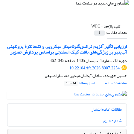
کلیدواژه‌ها =
WPC
تعداد مقالات:
1
ارزیابی تأثیر آنزیم ترانس‌گلوتامیناز میکروبی و کنسانترة پروتئینی
آب‌پنیر بر ویژگی‌های بافت کیک اسفنجی براساس پردازش تصویر
دوره 13، شماره 4، تابستان 1405، صفحه
345-362
10.22104/ift.2026.8007.2254
حسین جوینده، سامان آبدانان مهدیزاده، سارا صنیعی
مشاهده مقاله
اصل مقاله
1.36 M
مقالات آماده انتشار
شماره جاری
شماره‌های پیشین نشریه