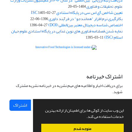
دریافت رتبه ارزیابی "بین المللی" در سال ۱۴۰۴ از کمیسیون نشریات وزارت
علوم، تحقیقات و فناوری
1404-05-20
تعیین شاخص آی اس سی در پایگاه استنادی ISC
1405-02-27
بکارگیری نرم افزار "همانندجو" در فرآیند داوری
1396-06-22
اختصاص شناسه دیجیتال معتبر بین‌المللی (DOI)
1396-04-27
نمایه شدن فصلنامه فناوری های نوین غذایی در پایگاه استنادی علوم جهان
اسلام (ISC)
1395-03-11
is licensed under a
Creative
Innovative Food Technologies (IFT)
Commons Attribution 4.0 International License
اشتراک خبرنامه
برای دریافت اخبار و اطلاعیه های مهم نشریه در خبرنامه نشریه مشترک
شوید.
اشتراک
این وب سایت از کوکی ها برای اطمینان از ارائه بهترین
خدمات استفاده می کند.
متوجه شدم