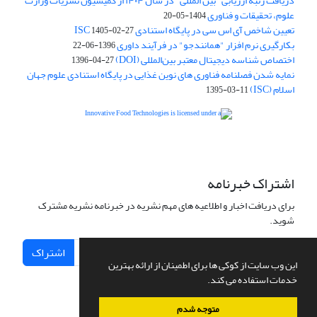
دریافت رتبه ارزیابی "بین المللی" در سال ۱۴۰۴ از کمیسیون نشریات وزارت
علوم، تحقیقات و فناوری
1404-05-20
تعیین شاخص آی اس سی در پایگاه استنادی ISC
1405-02-27
بکارگیری نرم افزار "همانندجو" در فرآیند داوری
1396-06-22
اختصاص شناسه دیجیتال معتبر بین‌المللی (DOI)
1396-04-27
نمایه شدن فصلنامه فناوری های نوین غذایی در پایگاه استنادی علوم جهان
اسلام (ISC)
1395-03-11
is licensed under a
Creative
Innovative Food Technologies (IFT)
Commons Attribution 4.0 International License
اشتراک خبرنامه
برای دریافت اخبار و اطلاعیه های مهم نشریه در خبرنامه نشریه مشترک
شوید.
اشتراک
این وب سایت از کوکی ها برای اطمینان از ارائه بهترین
خدمات استفاده می کند.
متوجه شدم