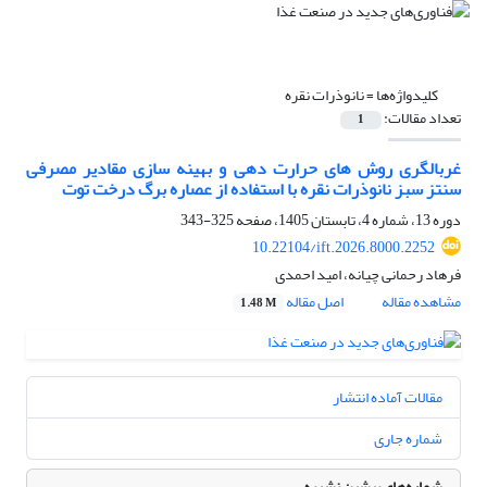
کلیدواژه‌ها =
نانوذرات نقره
تعداد مقالات:
1
غربالگری روش های حرارت دهی و بهینه سازی مقادیر مصرفی
سنتز سبز نانوذرات نقره با استفاده از عصاره برگ درخت توت
دوره 13، شماره 4، تابستان 1405، صفحه
325-343
10.22104/ift.2026.8000.2252
فرهاد رحمانی چیانه، امید احمدی
مشاهده مقاله
اصل مقاله
1.48 M
مقالات آماده انتشار
شماره جاری
شماره‌های پیشین نشریه