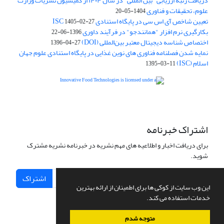
دریافت رتبه ارزیابی "بین المللی" در سال ۱۴۰۴ از کمیسیون نشریات وزارت
علوم، تحقیقات و فناوری
1404-05-20
تعیین شاخص آی اس سی در پایگاه استنادی ISC
1405-02-27
بکارگیری نرم افزار "همانندجو" در فرآیند داوری
1396-06-22
اختصاص شناسه دیجیتال معتبر بین‌المللی (DOI)
1396-04-27
نمایه شدن فصلنامه فناوری های نوین غذایی در پایگاه استنادی علوم جهان
اسلام (ISC)
1395-03-11
is licensed under a
Creative
Innovative Food Technologies (IFT)
Commons Attribution 4.0 International License
اشتراک خبرنامه
برای دریافت اخبار و اطلاعیه های مهم نشریه در خبرنامه نشریه مشترک
شوید.
اشتراک
این وب سایت از کوکی ها برای اطمینان از ارائه بهترین
خدمات استفاده می کند.
متوجه شدم