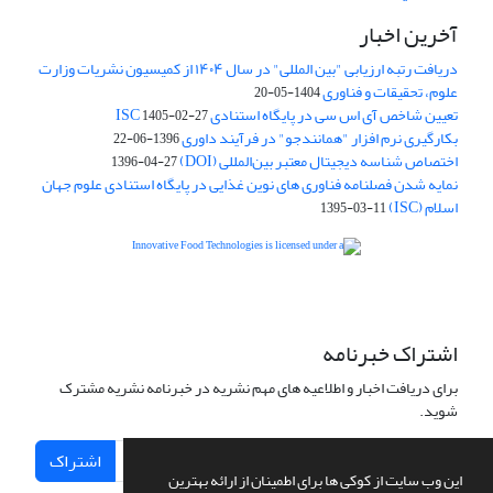
آخرین اخبار
دریافت رتبه ارزیابی "بین المللی" در سال ۱۴۰۴ از کمیسیون نشریات وزارت
علوم، تحقیقات و فناوری
1404-05-20
تعیین شاخص آی اس سی در پایگاه استنادی ISC
1405-02-27
بکارگیری نرم افزار "همانندجو" در فرآیند داوری
1396-06-22
اختصاص شناسه دیجیتال معتبر بین‌المللی (DOI)
1396-04-27
نمایه شدن فصلنامه فناوری های نوین غذایی در پایگاه استنادی علوم جهان
اسلام (ISC)
1395-03-11
is licensed under a
Creative
Innovative Food Technologies (IFT)
Commons Attribution 4.0 International License
اشتراک خبرنامه
برای دریافت اخبار و اطلاعیه های مهم نشریه در خبرنامه نشریه مشترک
شوید.
اشتراک
این وب سایت از کوکی ها برای اطمینان از ارائه بهترین